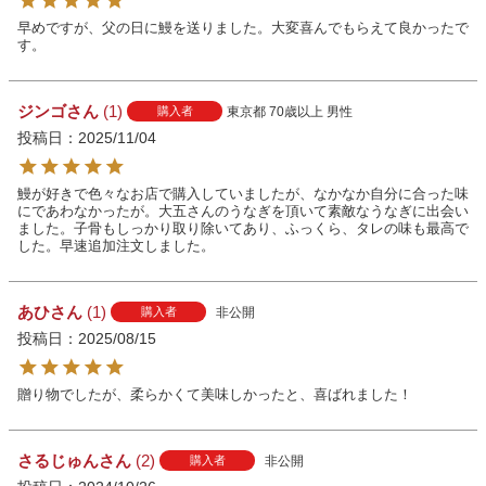
早めですが、父の日に鰻を送りました。大変喜んでもらえて良かったで
す。
ジンゴ
1
東京都
70歳以上
男性
購入者
投稿日
2025/11/04
鰻が好きで色々なお店で購入していましたが、なかなか自分に合った味
にであわなかったが。大五さんのうなぎを頂いて素敵なうなぎに出会い
ました。子骨もしっかり取り除いてあり、ふっくら、タレの味も最高で
した。早速追加注文しました。
あひ
1
非公開
購入者
投稿日
2025/08/15
贈り物でしたが、柔らかくて美味しかったと、喜ばれました！
さるじゅん
2
非公開
購入者