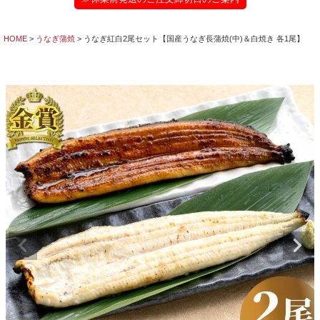
HOME
うなぎ蒲焼
うなぎ紅白2尾セット【国産うなぎ長蒲焼(中)＆白焼き 各1尾】