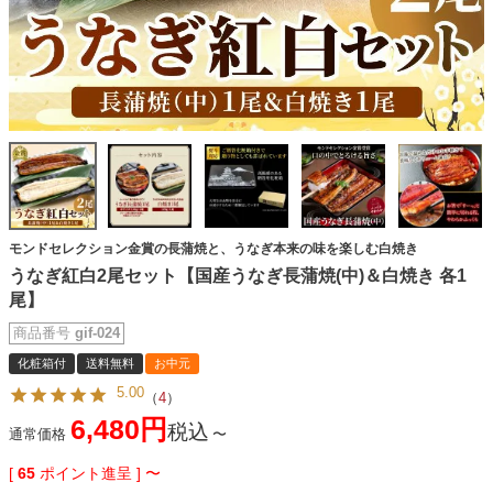
モンドセレクション金賞の長蒲焼と、うなぎ本来の味を楽しむ白焼き
うなぎ紅白2尾セット【国産うなぎ長蒲焼(中)＆白焼き 各1
尾】
商品番号
gif-024
化粧箱付
送料無料
お中元
5.00
（
4
）
6,480
税込
通常価格
〜
[
65
ポイント進呈 ]
〜