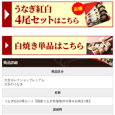
商品詳細
商品区分
大五セレクションプレミアム
大五のうなぎ
名称
うなぎ紅白2尾セット【国産うなぎ長蒲焼(中)1尾＆白焼き1尾】
原材料