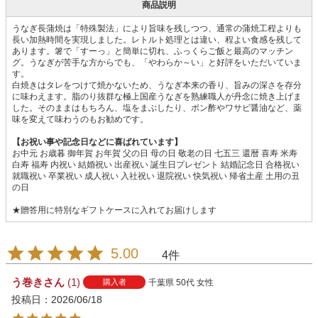
商品説明
うなぎ長蒲焼は「特殊製法」により旨味を残しつつ、通常の蒲焼工程よりも
長い加熱時間を実現しました。レトルト処理とは違い、程よい食感を残して
あります。箸で「すーっ」と簡単に切れ、ふっくらご飯と最高のマッチン
グ。うなぎが苦手な方からでも、「やわらか～い」と好評をいただいていま
す。
白焼きはタレをつけて焼かないため、うなぎ本来の香り、旨みの深さを存分
に味わえます。脂のり抜群な極上国産うなぎを熟練職人が丹念に焼き上げま
した。そのままはもちろん、塩をまぶしたり、ポン酢やワサビ醤油など、薬
味を変えて味わうのもお勧めです。
【お祝い事や記念日などに喜ばれています】
お中元 お歳暮 御年賀 お年賀 父の日 母の日 敬老の日 七五三 還暦 喜寿 米寿
白寿 福寿 内祝い 結婚祝い 出産祝い 誕生日プレゼント 結婚記念日 合格祝い
就職祝い 卒業祝い 成人祝い 入社祝い 退院祝い 快気祝い 帰省土産 土用の丑
の日
★贈答用に特別なギフトケースに入れてお届けします
5.00
4
う巻き
1
千葉県
50代
女性
購入者
投稿日
2026/06/18