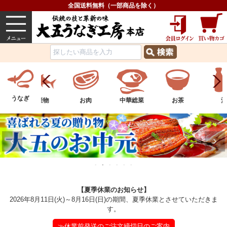
全国送料無料（一部商品を除く）
うなぎ
内祝い
価格で選ぶ
グルメ
うなぎ
ツ
水産物
お肉
中華総菜
お茶
酒
【夏季休業のお知らせ】
2026年8月11日(火)～8月16日(日)の期間、夏季休業とさせていただきま
す。
≫休業前発送のご注文締切日のご案内