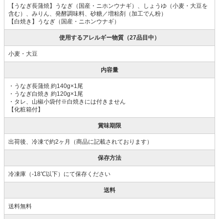
【うなぎ長蒲焼】うなぎ（国産・ニホンウナギ）、しょうゆ（小麦・大豆を
含む）、みりん、発酵調味料、砂糖／増粘剤（加工でん粉）
【白焼き】うなぎ（国産・ニホンウナギ）
使用するアレルギー物質（27品目中）
小麦・大豆
内容量
・うなぎ長蒲焼 約140g×1尾
・うなぎ白焼き 約120g×1尾
・タレ、山椒小袋付※白焼きには付きません
【化粧箱付】
賞味期限
出荷後、冷凍で約2ヶ月（商品に記載されております）
保存方法
冷凍庫（-18℃以下）にて保存ください
送料
送料無料