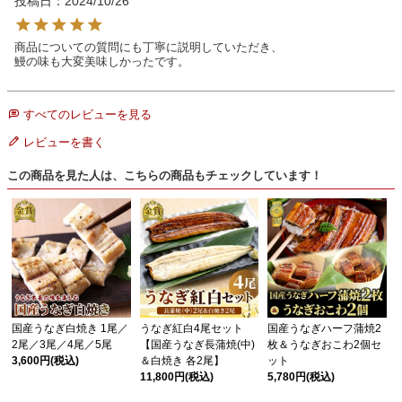
投稿日
2024/10/26
商品についての質問にも丁寧に説明していただき、

鰻の味も大変美味しかったです。
すべてのレビューを見る
レビューを書く
この商品を見た人は、こちらの商品もチェックしています！
国産うなぎ白焼き 1尾／
うなぎ紅白4尾セット
国産うなぎハーフ蒲焼2
2尾／3尾／4尾／5尾
【国産うなぎ長蒲焼(中)
枚＆うなぎおこわ2個セ
3,600円
(税込)
＆白焼き 各2尾】
ット
11,800円
(税込)
5,780円
(税込)