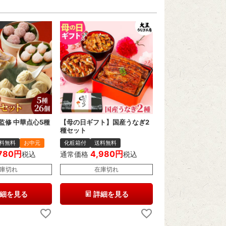
監修 中華点心5種
【母の日ギフト】国産うなぎ2
種セット
料無料
お中元
化粧箱付
送料無料
780
4,980
税込
通常価格
税込
庫切れ
在庫切れ
細を見る
詳細を見る