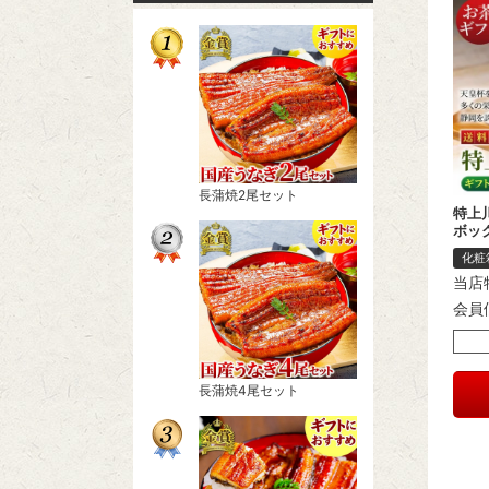
長蒲焼2尾セット
特上川
ボッ
化粧
当店
会員
長蒲焼4尾セット