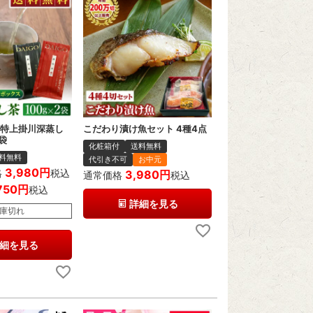
 特上掛川深蒸し
こだわり漬け魚セット 4種4点
2袋
化粧箱付
送料無料
料無料
代引き不可
お中元
3,980
格
税込
3,980
通常価格
税込
750
税込
詳細を見る
庫切れ
細を見る