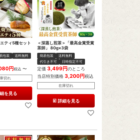
ラエティ5種セット
＜深蒸し煎茶＞「最高金賞受賞
茶師」 80g×3袋
易包装
送料無料
簡易包装
送料無料
代引き不可
日時指定不可
080
3,499
〜
定価
のところ
税込
3,200
当店特別価格
税込
庫切れ
在庫切れ
細を見る
詳細を見る