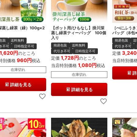
深蒸し緑茶（緑）100g×2
【ポット用/ひもなし】掛川深
［べにふうき
蒸し緑茶ティーバッグ 100個
バッグ（8包
入り
包装
送料無料
簡易包装
送
簡易包装
送料無料
き不可
日時指定不可
代引き不可
代引き不可
日時指定不可
1,620
3,240
のところ
定価
1,728
定価
のところ
960
特別価格
税込
当店特別価
1,080
当店特別価格
税込
在庫切れ
詳
在庫切れ
詳細を見る
詳細を見る