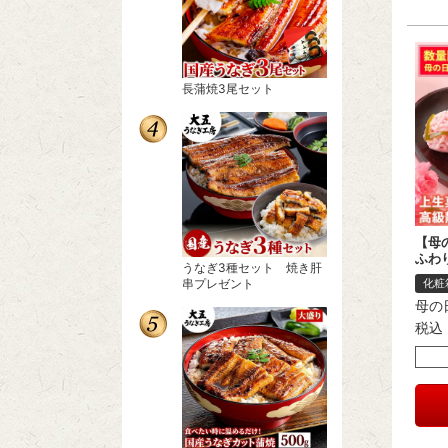
長蒲焼3尾セット
【母
ふわ
うなぎ3種セット 焼き肝
化粧
串プレゼント
母の
税込