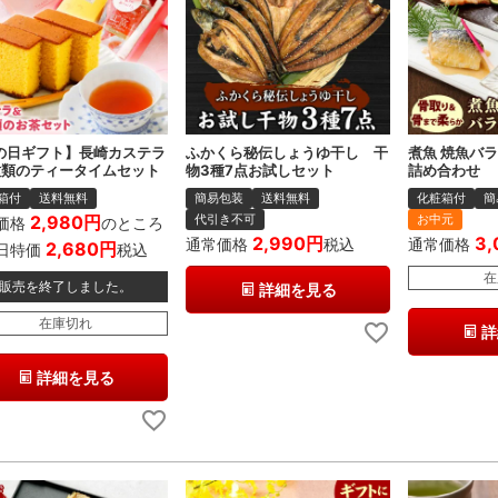
の日ギフト】長崎カステラ
ふかくら秘伝しょうゆ干し 干
煮魚 焼魚バ
種類のティータイムセット
物3種7点お試しセット
詰め合わせ
箱付
送料無料
簡易包装
送料無料
化粧箱付
簡
2,980
代引き不可
お中元
価格
のところ
2,990
3,
通常価格
税込
通常価格
2,680
日特価
税込
在
販売を終了しました。
詳細を見る
在庫切れ
詳
詳細を見る