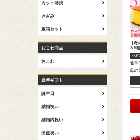
カット蒲焼
きざみ
重箱セット
【母
おこわ商品
＆5
化粧
おこわ
通常
母の
通年ギフト
誕生日
結婚祝い
結婚内祝い
出産祝い