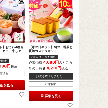
ト】おこわ4種セ
【母の日ギフト】旬の一番茶と
・カニ・牛しぐ
長崎カステラセット
化粧箱付
送料無料
料無料
4,680
通常価格
のところ
980
税込
4,210
母の日特価
税込
庫切れ
販売を終了しました。
在庫切れ
細を見る
詳細を見る