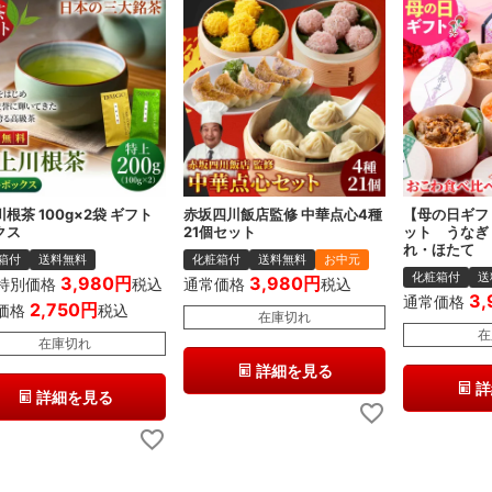
根茶 100g×2袋 ギフト
赤坂四川飯店監修 中華点心4種
【母の日ギフ
クス
21個セット
ット うなぎ
れ・ほたて
箱付
送料無料
化粧箱付
送料無料
お中元
化粧箱付
送
3,980
3,980
特別価格
税込
通常価格
税込
3,
通常価格
2,750
価格
税込
在庫切れ
在
在庫切れ
詳細を見る
詳
詳細を見る