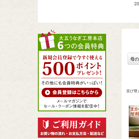
2
母の
並び替