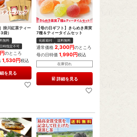
］掛川紅茶ティー
【母の日ギフト】きらめき果実
×3袋）
7種＆ティータイムセット
料無料
化粧箱付
送料無料
日時指定不可
2,300
通常価格
のところ
のところ
1,990
母の日特価
税込
1,530
格
税込
在庫切れ
細を見る
詳細を見る