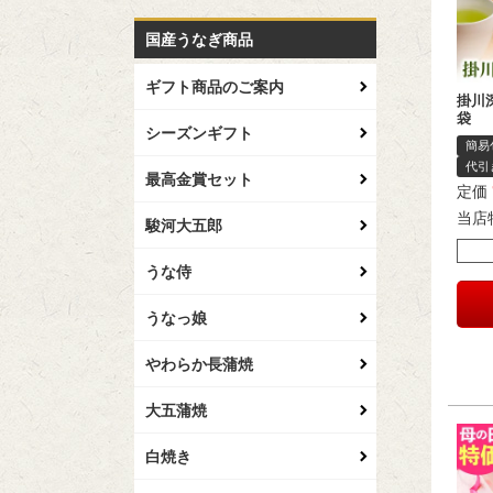
国産うなぎ商品
ギフト商品のご案内
掛川
袋
シーズンギフト
簡易
代引
最高金賞セット
定価
当店
駿河大五郎
うな侍
うなっ娘
やわらか長蒲焼
大五蒲焼
白焼き