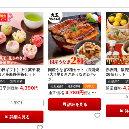
の日ギフト】上生菓子 花
国産うなぎ2種セット（長蒲焼
赤坂四川飯店
りと高級静岡茶セット
(大)1尾＆きざみうなぎ2パッ
26個セット
ク）
箱付
送料無料
化粧箱付
送
化粧箱付
送料無料
お中元
4,390
4,
日早割価格
通常価格
4,780
通常価格
〜
税込
在
在庫切れ
詳細を見る
詳
詳細を見る