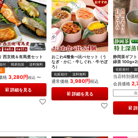
り 西京焼＆有馬煮セット
おこわ4種食べ比べセット（う
静岡茶ギフト
なぎ・かに・牛しぐれ・牛そぼ
緑茶 100g×
箱付
簡易包装
送料無料
ろ）
化粧箱付
送
元
化粧箱付
送料無料
当店特別価
3,280
価格
〜
税込
3,980
通常価格
税込
2,
会員価格
詳細を見る
在
詳細を見る
詳