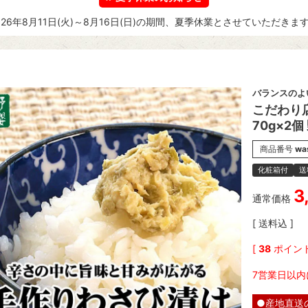
026年8月11日(火)～8月16日(日)の期間、夏季休業とさせていただきま
バランスのよ
こだわり
70g×2
商品番号
wa
化粧箱付
送
3
通常価格
送料込
[
38
ポイント
7営業日以内
●産地直送