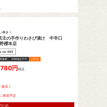
す。
い辛さ！
店主の手作りわさび漬け 中辛口
個 野櫻本店
s-nz-003
料無料
日時指定不可
お中元
,780
税込
進呈 ]
に発送予定
のため