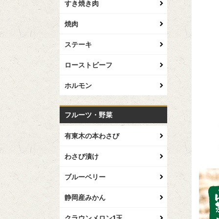
すき焼き肉
焼肉
ステーキ
ローストビーフ
ホルモン
フルーツ・野菜
有東木の本わさび
わさび漬け
ブルーベリー
静岡産みかん
クラウンメロン1玉