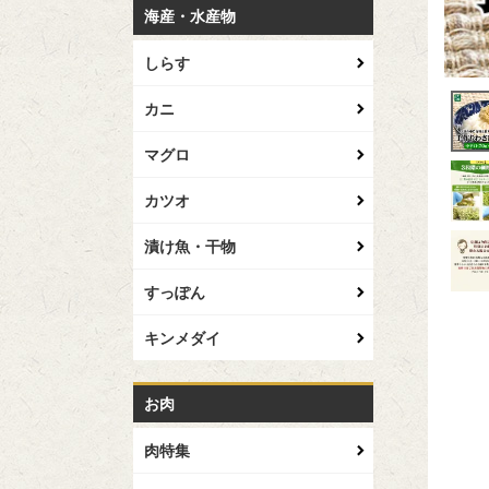
海産・水産物
しらす
カニ
マグロ
カツオ
漬け魚・干物
すっぽん
キンメダイ
お肉
肉特集