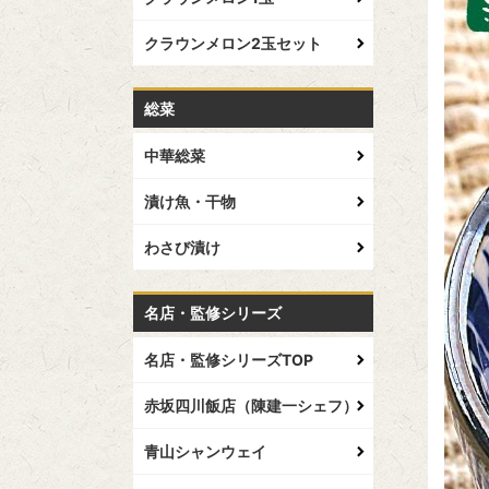
クラウンメロン2玉セット
総菜
中華総菜
漬け魚・干物
わさび漬け
名店・監修シリーズ
名店・監修シリーズTOP
赤坂四川飯店（陳建一シェフ）
青山シャンウェイ