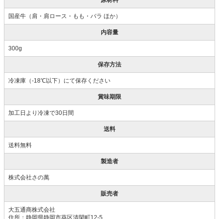
原材料
国産牛（肩・肩ロース・もも・バラ ほか）
内容量
300g
保存方法
冷凍庫（-18℃以下）にて保存ください
賞味期限
加工日より冷凍で30日間
送料
送料無料
製造者
株式会社さの萬
販売者
大五通商株式会社
住所：静岡県静岡市葵区清閑町12-5