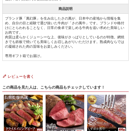
商品説明
ブランド豚「萬幻豚」を生み出したさの萬が、日本中の産地から情報を集
め、自分の目と経験で選び抜いた牛肉が「さの萬牛」です。ブランドや格付
けにとらわれることなく、日常の食卓で楽しめる牛肉を追い求めた美味しい
お肉です。
肉質は柔らかくジューシーな上、後味がさっぱりとしているのが特徴。網焼
きでも鉄板で焼いても美味しくお召しあがりいただけます。熟成肉ならでは
の凝縮された肉の旨味をお楽しみください。
専用ギフト箱でお届け。
レビューを書く
この商品を見た人は、こちらの商品もチェックしています！