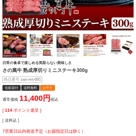
日常の食卓で楽しめる気取らない美味しさ
さの萬牛 熟成厚切りミニステーキ300g
商品番号
san-mt-001
化粧箱付
送料無料
お中元
11,400
通常価格
税込
[
114
ポイント進呈 ]
送料込
7営業日以内発送予定（お届指定日は除く）