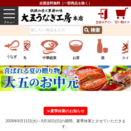
全国送料無料（一部商品を除く）
うなぎ
内祝い
価格で選ぶ
グルメ
うなぎ
中華総菜
お茶
酒
スイーツ
フル
≫夏季休業のお知らせ
2026年8月11日(火)～8月16日(日)の期間、夏季休業とさせていただきま
す。