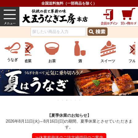
全国送料無料（一部商品を除く）
うなぎ
内祝い
価格で選ぶ
グルメ
うなぎ
菜
お茶
酒
スイーツ
フルーツ
水産
【夏季休業のお知らせ】
2026年8月11日(火)～8月16日(日)の期間、夏季休業とさせていただきま
す。
≫休業前発送のご注文締切日のご案内