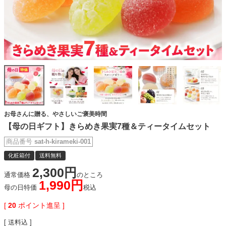
お母さんに贈る、やさしいご褒美時間
【母の日ギフト】きらめき果実7種＆ティータイムセット
商品番号
sat-h-kirameki-001
化粧箱付
送料無料
2,300
通常価格
のところ
1,990
母の日特価
税込
[
20
ポイント進呈 ]
送料込