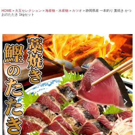
HOME
大五セレクション
海産物・水産物
カツオ
静岡県産 一本釣り 藁焼き かつ
おのたたき 1kgセット