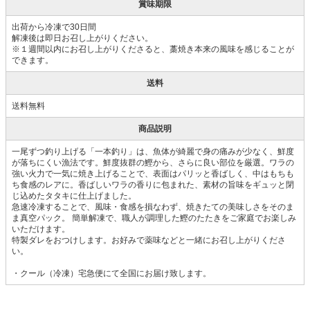
賞味期限
出荷から冷凍で30日間
解凍後は即日お召し上がりください。
※１週間以内にお召し上がりくださると、藁焼き本来の風味を感じることが
できます。
送料
送料無料
商品説明
一尾ずつ釣り上げる「一本釣り」は、魚体が綺麗で身の痛みが少なく、鮮度
が落ちにくい漁法です。鮮度抜群の鰹から、さらに良い部位を厳選。ワラの
強い火力で一気に焼き上げることで、表面はパリッと香ばしく、中はもちも
ち食感のレアに。香ばしいワラの香りに包まれた、素材の旨味をギュッと閉
じ込めたタタキに仕上げました。
急速冷凍することで、風味・食感を損なわず、焼きたての美味しさをそのま
ま真空パック。 簡単解凍で、職人が調理した鰹のたたきをご家庭でお楽しみ
いただけます。
特製ダレをおつけします。お好みで薬味などと一緒にお召し上がりくださ
い。
・クール（冷凍）宅急便にて全国にお届け致します。