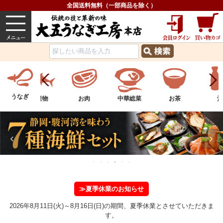
全国送料無料（一部商品を除く）
うなぎ
内祝い
価格で選ぶ
グルメ
うなぎ
ツ
水産物
お肉
中華総菜
お茶
酒
≫夏季休業のお知らせ
2026年8月11日(火)～8月16日(日)の期間、夏季休業とさせていただきま
す。