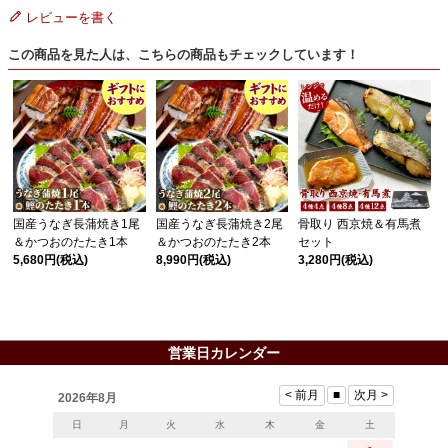
レビューを書く
この商品を見た人は、こちらの商品もチェックしています！
国産うなぎ長蒲焼き1尾
国産うなぎ長蒲焼き2尾
骨取り 西京焼＆有馬煮
＆かつおのたたき1本
＆かつおのたたき2本
セット
5,680円
(税込)
8,990円
(税込)
3,280円
(税込)
営業日カレンダー