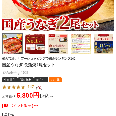
楽天市場、ヤフーショッピングで総合ランキング1位！
国産うなぎ 長蒲焼2尾セット
商品番号
gif-008
化粧箱付
送料無料
eギフト
お中元
4.82
（
96
）
5,800
税込
通常価格
〜
[
58
ポイント進呈 ]
〜
送料込