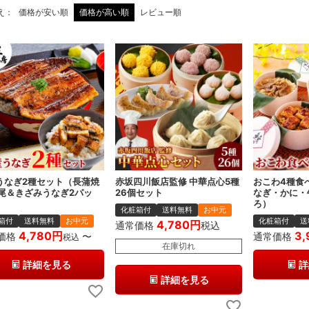
え
価格が安い順
価格が高い順
レビュー順
うなぎ2種セット（長蒲焼
赤坂四川飯店監修 中華点心5種
おこわ4種食
)1尾＆きざみうなぎ2パッ
26個セット
なぎ・かに・
ろ）
化粧箱付
送料無料
お中元
箱付
送料無料
お中元
化粧箱付
送
4,780
通常価格
税込
4,780
3,
価格
〜
通常価格
税込
在庫切れ
詳細を見る
詳
詳細を見る