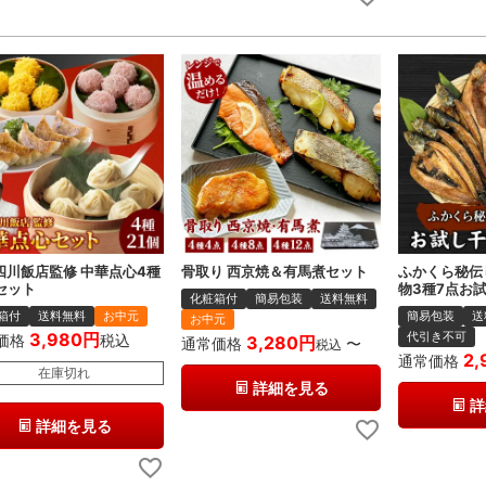
四川飯店監修 中華点心4種
骨取り 西京焼＆有馬煮セット
ふかくら秘伝
セット
物3種7点お
化粧箱付
簡易包装
送料無料
箱付
送料無料
お中元
簡易包装
送
お中元
3,980
代引き不可
価格
税込
3,280
通常価格
〜
税込
2,
通常価格
在庫切れ
詳細を見る
詳
詳細を見る