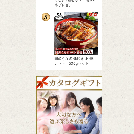
うなぎ3種セット 焼き肝
串プレゼント
国産うなぎ 蒲焼き 不揃い
カット 500gセット