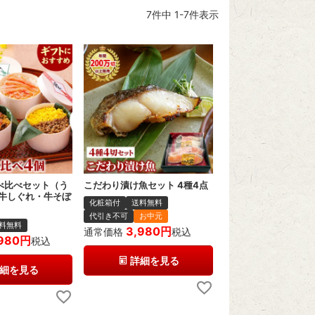
7
件中
1
-
7
件表示
べ比べセット（う
こだわり漬け魚セット 4種4点
牛しぐれ・牛そぼ
化粧箱付
送料無料
代引き不可
お中元
料無料
3,980
通常価格
税込
980
税込
詳細を見る
細を見る