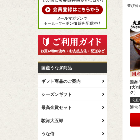
並び替
国産うなぎ商品
ギフト商品のご案内
国産
(大
ク）
シーズンギフト
化粧
通常
最高金賞セット
駿河大五郎
うな侍