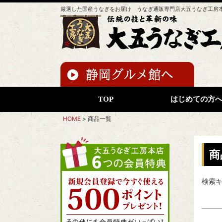
厳選した国産うなぎをお届け うなぎ通販専門店大五うなぎ工房
TOP
はじめての方
HOME
商品一覧
商
検索