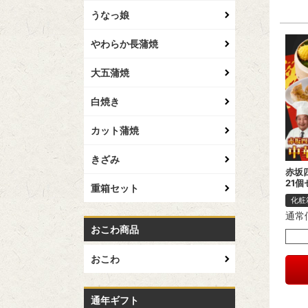
うなっ娘
やわらか長蒲焼
大五蒲焼
白焼き
カット蒲焼
きざみ
赤坂
21個
重箱セット
化粧
通常
おこわ商品
おこわ
通年ギフト