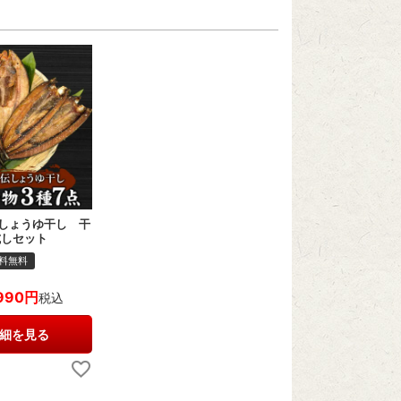
しょうゆ干し 干
試しセット
料無料
990
税込
細を見る