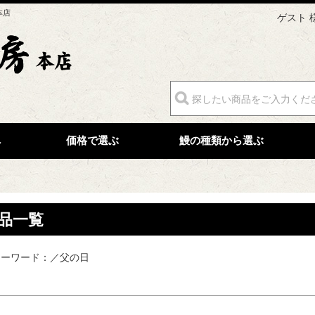
キーワード
本店
ゲスト 
価格
〜
円
ギフト対応商品を探す（化粧箱付）
検索結果に在庫切れ商品を表示しない
へ
価格で選ぶ
鰻の種類から選ぶ
並び順
価格が安い順
価格が高い順
レビュー順
キーワードヒット順
品一覧
検索
キーワード：／父の日