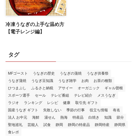
冷凍うなぎの上手な温め方
【電子レンジ編】
タグ
MFゴースト
うなぎの歴史
うなぎの蒲焼
うなぎ供養祭
うなぎ蒲焼
うなぎ豆知識
うなぎ雑学
お肉
お茶の種類
ひつまぶし
ふるさと納税
アサイー
オーガニック
ギャル曽根
スポーツ選手
セール
テレビ番組
テレビ紹介
メスうなぎ
ラジオ
ランキング
レシピ
健康
取引先 ギフト
国産うなぎ ギフト
失敗しない
季節の行事
役立ち情報
有名
法人 お中元
海鮮
湯せん
熱海
特産品
白焼き
知識
節分
聖地巡礼
芸能人
試食
静岡
静岡の特産品
静岡特産
静岡県
食レポ