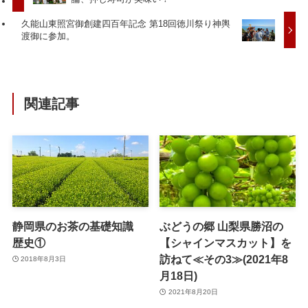
久能山東照宮御創建四百年記念 第18回徳川祭り神輿
渡御に参加。
関連記事
静岡県のお茶の基礎知識
ぶどうの郷 山梨県勝沼の
歴史①
【シャインマスカット】を
訪ねて≪その3≫(2021年8
2018年8月3日
月18日)
2021年8月20日