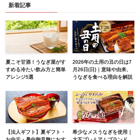
新着記事
夏こそ甘酒！うなぎ屋がす
2026年の土用の丑の日は7
すめる冷たい飲み方と簡単
月26日(日)｜意味や由来、
アレンジ5選
うなぎを食べる理由を解説
【法人ギフト】夏ギフト・
希少なメスうなぎを使用｜
お中元・暑中御見舞におす
大五プレミアムブランド