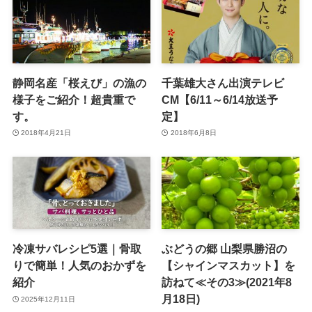
静岡名産「桜えび」の漁の
千葉雄大さん出演テレビ
様子をご紹介！超貴重で
CM【6/11～6/14放送予
す。
定】
2018年4月21日
2018年6月8日
冷凍サバレシピ5選｜骨取
ぶどうの郷 山梨県勝沼の
りで簡単！人気のおかずを
【シャインマスカット】を
紹介
訪ねて≪その3≫(2021年8
月18日)
2025年12月11日