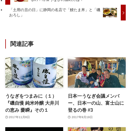
「土用の丑の日」に静岡の名店で「鰻たま丼」と「磯
おろし」
関連記事
うなぎをつまみに（１）
日本一うなぎ会議メンバ
『磯自慢 純米吟醸 大井川
ー、日本一の山、富士山に
の恵み 薆瞬』その１
登るの巻 #3
2017年11月8日
2017年9月19日