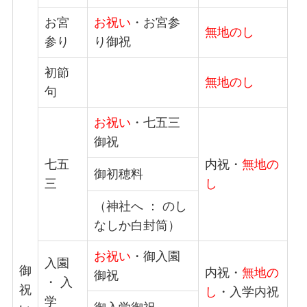
お宮
お祝い
・お宮参
無地のし
参り
り御祝
初節
無地のし
句
お祝い
・七五三
御祝
七五
内祝・
無地の
御初穂料
三
し
（神社へ ： のし
なしか白封筒）
お祝い
・御入園
入園
御
内祝・
無地の
御祝
・ 入
祝
し
・入学内祝
学