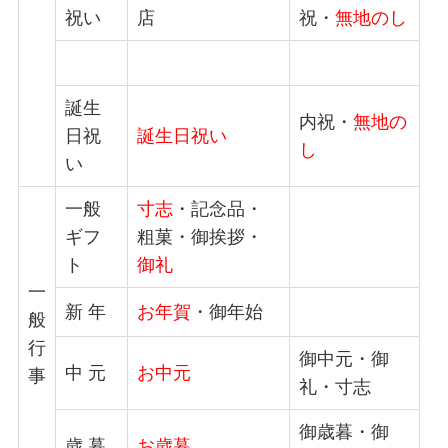
祝い
店
祝・
無地のし
誕生
内祝・
無地の
日祝
誕生日祝い
し
い
一般
寸志
・記念品・
ギフ
粗菓・御挨拶・
ト
御礼
一
新 年
お年賀
・御年始
般
行
御中元・御
中 元
お中元
事
礼・寸志
御歳暮・御
歳 暮
お歳暮