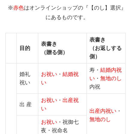
※
赤色
はオンラインショップの『【のし】選択』
にあるものです。
表書き
表書き
目的
（お返しする
（贈る側）
側）
寿・
結婚内祝
婚礼
お祝い
・
結婚祝
い
・
無地のし
祝い
い
内祝
お祝い
・
出産祝
出 産
い
出産内祝い
・
無地のし
お祝い
・祝御七
夜・祝命名