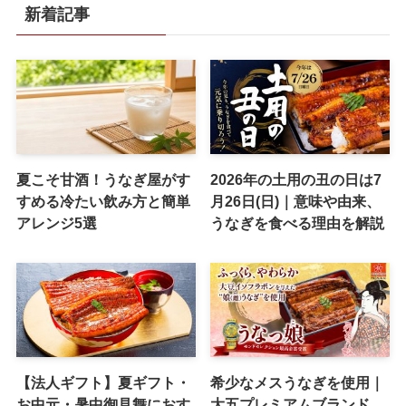
新着記事
夏こそ甘酒！うなぎ屋がす
2026年の土用の丑の日は7
すめる冷たい飲み方と簡単
月26日(日)｜意味や由来、
アレンジ5選
うなぎを食べる理由を解説
【法人ギフト】夏ギフト・
希少なメスうなぎを使用｜
お中元・暑中御見舞におす
大五プレミアムブランド