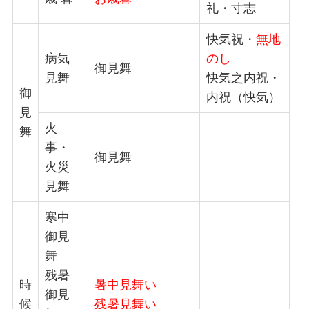
礼・寸志
快気祝・
無地
病気
のし
御見舞
見舞
快気之内祝・
御
内祝（快気）
見
火
舞
事・
御見舞
火災
見舞
寒中
御見
舞
残暑
時
暑中見舞い
御見
候
残暑見舞い