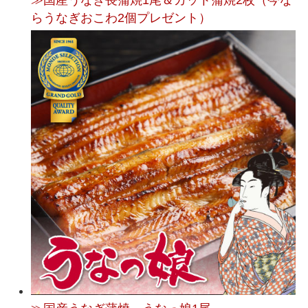
≫国産うなぎ長蒲焼1尾＆カット蒲焼2枚（今な
らうなぎおこわ2個プレゼント）