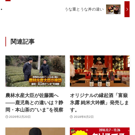
うな重とうな丼の違い
関連記事
農林水産大臣が佐藤園へ
オリジナルの縁起酒「富嶽
——鹿児島との違いは？静
氷露 純米大吟醸」発売しま
岡・本山茶の“いま”を視察
す。
2026年2月20日
2018年6月2日