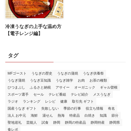
冷凍うなぎの上手な温め方
【電子レンジ編】
タグ
MFゴースト
うなぎの歴史
うなぎの蒲焼
うなぎ供養祭
うなぎ蒲焼
うなぎ豆知識
うなぎ雑学
お肉
お茶の種類
ひつまぶし
ふるさと納税
アサイー
オーガニック
ギャル曽根
スポーツ選手
セール
テレビ番組
テレビ紹介
メスうなぎ
ラジオ
ランキング
レシピ
健康
取引先 ギフト
国産うなぎ ギフト
失敗しない
季節の行事
役立ち情報
有名
法人 お中元
海鮮
湯せん
熱海
特産品
白焼き
知識
節分
聖地巡礼
芸能人
試食
静岡
静岡の特産品
静岡特産
静岡県
食レポ