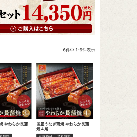
6
件中
1
-
6
件表示
焼 やわらか長蒲
国産うなぎ蒲焼 やわらか長蒲
焼４尾
料無料
化粧箱付
送料無料