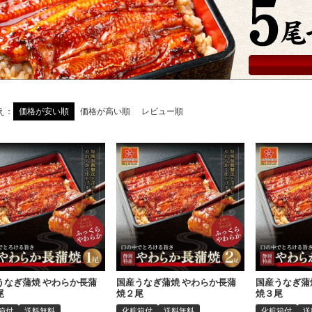
え
価格が安い順
価格が高い順
レビュー順
うなぎ蒲焼 やわらか長蒲
国産うなぎ蒲焼 やわらか長蒲
国産うなぎ蒲
尾
焼２尾
焼３尾
箱付
送料無料
化粧箱付
送料無料
化粧箱付
送