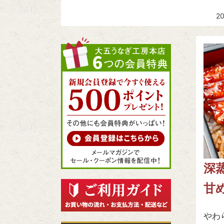
2
深
甘
やわ