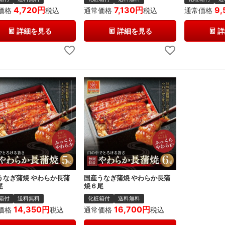
4,720
7,130
9,
価格
税込
通常価格
税込
通常価格
詳細を見る
詳細を見る
詳
うなぎ蒲焼 やわらか長蒲
国産うなぎ蒲焼 やわらか長蒲
尾
焼６尾
箱付
送料無料
化粧箱付
送料無料
14,350
16,700
価格
税込
通常価格
税込