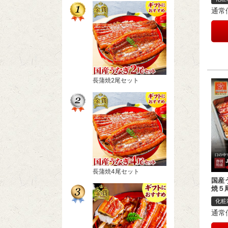
通常
長蒲焼2尾セット
長蒲焼4尾セット
国産
焼５
化粧
通常