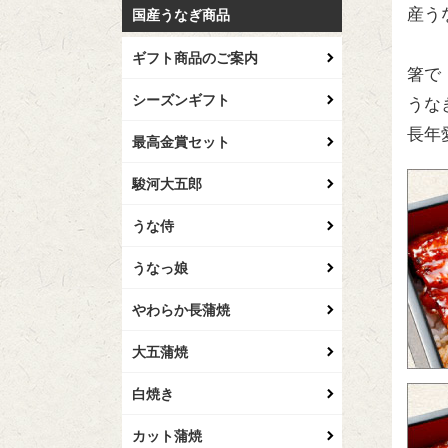
産う
国産うなぎ商品
ギフト商品のご案内
箸で
シーズンギフト
うな
長年
最高金賞セット
駿河大五郎
うな侍
うなっ娘
やわらか長蒲焼
大五蒲焼
白焼き
カット蒲焼