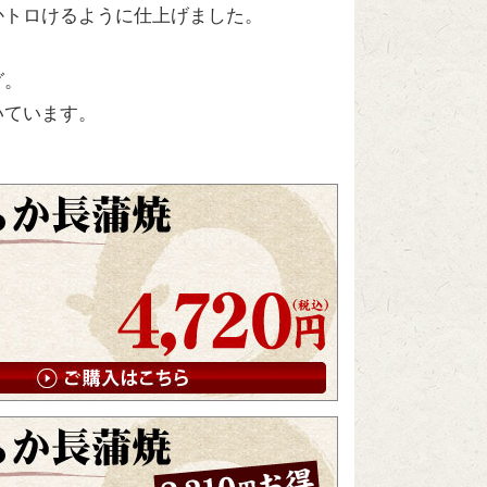
かトロけるように仕上げました。
グ。
いています。