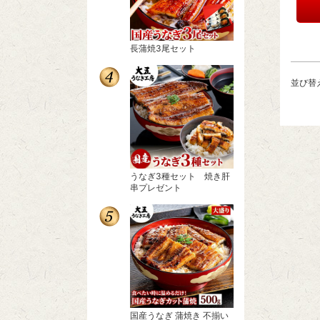
長蒲焼3尾セット
並び替
うなぎ3種セット 焼き肝
串プレゼント
国産うなぎ 蒲焼き 不揃い