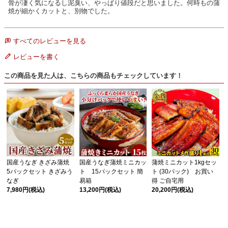
骨が凄く気になるし泥臭い、やっぱり値段だと思いました。何時もの蒲
焼が細かくカットと、別物でした。
すべてのレビューを見る
レビューを書く
この商品を見た人は、こちらの商品もチェックしています！
国産うなぎ きざみ蒲焼
国産うなぎ蒲焼ミニカッ
蒲焼ミニカット1kgセッ
5パックセット きざみう
ト 15パックセット 簡
ト (30パック) お買い
なぎ
易箱
得 ご自宅用
7,980円
(税込)
13,200円
(税込)
20,200円
(税込)