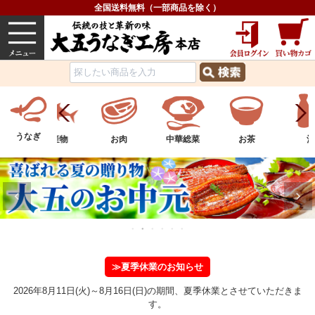
全国送料無料（一部商品を除く）
うなぎ
内祝い
価格で選ぶ
グルメ
うなぎ
ツ
水産物
お肉
中華総菜
お茶
酒
≫夏季休業のお知らせ
2026年8月11日(火)～8月16日(日)の期間、夏季休業とさせていただきま
す。