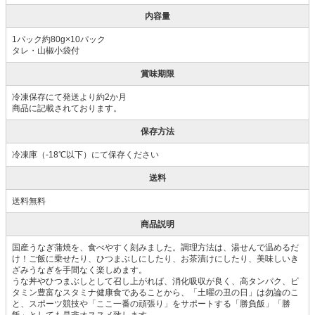
内容量
1パック約80g×10パック
タレ・山椒小袋付
賞味期限
冷凍保存にて発送より約2か月
商品に記載されております。
保存方法
冷凍庫（-18℃以下）にて保存ください
送料
送料無料
商品説明
国産うなぎ蒲焼を、食べやすく刻みました。調理方法は、湯せんで温めるだ
け！ご飯に乗せたり、ひつまぶしにしたり、お茶漬けにしたり、美味しいき
ざみうなぎを手間なく楽しめます。
うな丼やひつまぶしとして召し上がれば、消化吸収が良く、高タンパク、ビ
タミン豊富なスタミナ健康食であることから、「土曜の丑の日」は勿論のこ
と、スポーツ競技や「ここ一番の頑張り」をサポートする「勝負飯」「勝