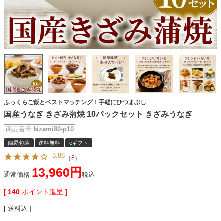
ふっくらご飯とベストマッチング！手軽にひつまぶし
国産うなぎ きざみ蒲焼 10パックセット きざみうなぎ
商品番号
kizami80-p10
簡易包装
送料無料
eギフト
3.88
（
8
）
13,960
通常価格
税込
[
140
ポイント進呈 ]
送料込