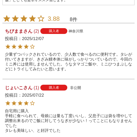
飯」としても是非オススメ致します。
3.88
8
ちびまま
2
神奈川県
購入者
投稿日
2025/12/07
少量ずつパックされているので、少人数で食べるのに便利です。タレが
付いてきますが、きざみ鰻本体に味がしっかりついているので、今回の
ミニ丼には使用しませんでした。うなタマゴご飯や、ミニひつまぶしな
どにトライしてみたいと思います。
じょいこ
1
非公開
購入者
投稿日
2025/07/22
自宅用に購入

手軽に食べられて、母娘には量も丁度いいし、父息子には袋を増やして
調整出来るのでご飯に対してうなぎが少ない！ってことにもなりません
でした

タレも美味しい、と好評でした