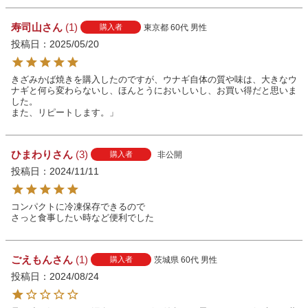
寿司山
1
東京都
60代
男性
購入者
投稿日
2025/05/20
きざみかば焼きを購入したのですが、ウナギ自体の質や味は、大きなウ
ナギと何ら変わらないし、ほんとうにおいしいし、お買い得だと思いま
した。

また、リピートします。」
ひまわり
3
非公開
購入者
投稿日
2024/11/11
コンパクトに冷凍保存できるので

さっと食事したい時など便利でした
ごえもん
1
茨城県
60代
男性
購入者
投稿日
2024/08/24