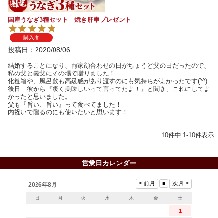
国産うなぎ3種セット 焼き肝串プレゼント
購入者
投稿日
2020/08/06
結婚することになり、両家顔合わせの日がちょうど父の日だったので、
私の父と義父にその場で贈りました！

化粧箱や、風呂敷も高級感があり渡すのにも気持ちがよかったです(^^)

後日、彼から『凄く美味しいって言ってたよ！』と聞き、これにしてよ
かったと思いました。

父も『旨い、旨い』って食べてました！

内祝いで贈るのにも使いたいと思います！
10
件中
1
-
10
件表示
営業日カレンダー