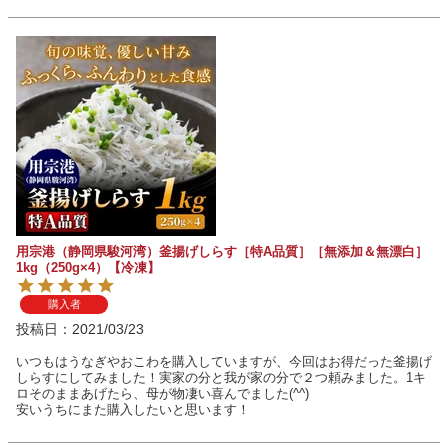
用宗港（静岡県駿河湾）釜揚げしらす［特A品質］［無添加＆無漂白］
1kg（250g×4）【冷凍】
購入者
投稿日
2021/03/23
いつもはうなぎやおこわを購入していますが、今回はお得だった釜揚げ
しらすにしてみました！実家の分と我が家の分で２つ頼みました。1キ
ロそのままあげたら、母が物凄い喜んでました(^^)

安いうちにまた購入したいと思います！