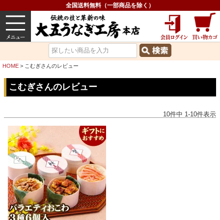
全国送料無料（一部商品を除く）
うなぎ
内祝い
価格で選ぶ
グルメ
HOME
こむぎさんのレビュー
こむぎさんのレビュー
10
件中
1
-
10
件表示