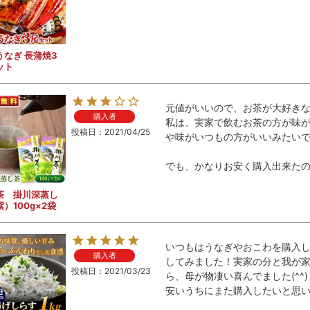
うなぎ 長蒲焼3
ット
元値がいいので、お茶が大好きな
購入者
私は、実家で飲むお茶の方が味
投稿日
2021/04/25
や味がいつもの方がいいみたいで
でも、かなりお安く購入出来た
茶 掛川深蒸し
）100g×2袋
いつもはうなぎやおこわを購入
購入者
してみました！実家の分と我が家
投稿日
2021/03/23
ら、母が物凄い喜んでました(^^)

安いうちにまた購入したいと思