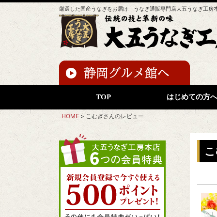
厳選した国産うなぎをお届け うなぎ通販専門店大五うなぎ工房
TOP
はじめての方
HOME
こむぎさんのレビュー
こ