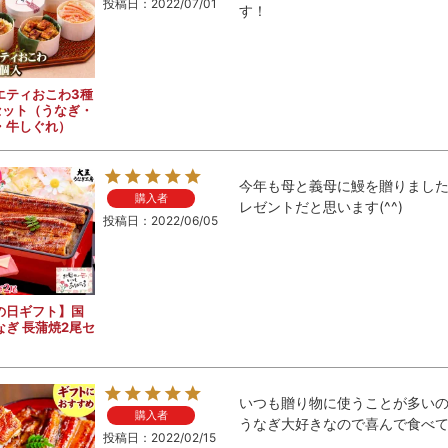
投稿日
2022/07/01
す！
エティおこわ3種
セット（うなぎ・
・牛しぐれ）
今年も母と義母に鰻を贈りまし
購入者
レゼントだと思います(^^)
投稿日
2022/06/05
の日ギフト】国
なぎ 長蒲焼2尾セ
いつも贈り物に使うことが多いの
購入者
うなぎ大好きなので喜んで食べてい
投稿日
2022/02/15