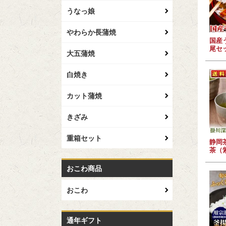
うなっ娘
やわらか長蒲焼
国産
尾セ
大五蒲焼
白焼き
カット蒲焼
きざみ
重箱セット
静岡
茶（紫
おこわ商品
おこわ
通年ギフト