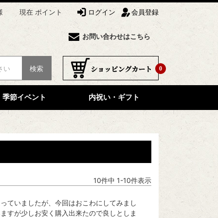
様
現在 ポイント
ログイン
会員登録
お問い合わせはこちら
検索
0
季節イベント
内祝い・ギフト
10
件中
1
-
10
件表示
送っていましたが、今回はおこわにしてみまし
いますが少しお安く購入出来たので良しとしま