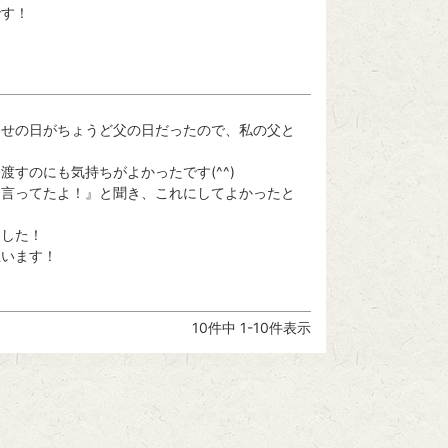
です！
わせの日がちょうど父の日だったので、私の父と
すのにも気持ちがよかったです(^^)

て言ってたよ！』と聞き、これにしてよかったと
した！

思います！
10
件中
1
-
10
件表示