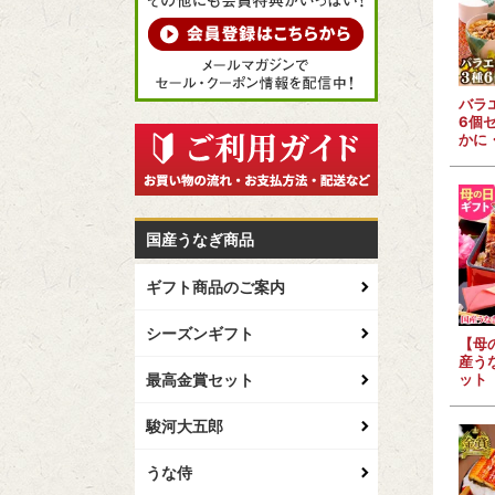
バラ
6個
かに
国産うなぎ商品
ギフト商品のご案内
シーズンギフト
【母
産う
最高金賞セット
ット
駿河大五郎
うな侍