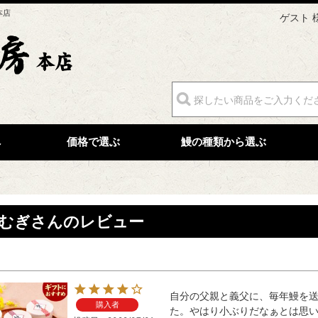
本店
ゲスト 
へ
価格で選ぶ
鰻の種類から選ぶ
むぎさんのレビュー
自分の父親と義父に、毎年鰻を
購入者
た。やはり小ぶりだなぁとは思