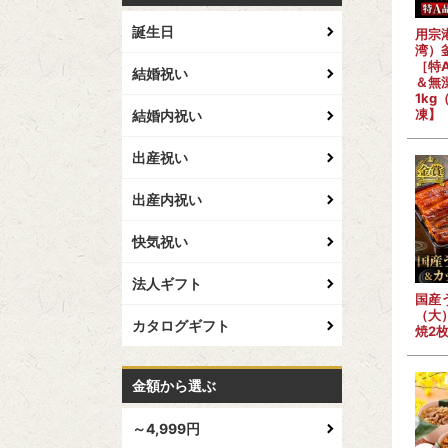
誕生日
用宗
湾）
［特
結婚祝い
＆無
1kg
凍】
結婚内祝い
出産祝い
出産内祝い
快気祝い
法人ギフト
国産
（大
カタログギフト
焼2
金額から選ぶ
～4,999円