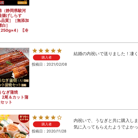
港（静岡県駿河
釜揚げしらす
A品質］［無添加
漂白］
（250g×4）【冷
結婚の内祝いで送りました！凄
購入者
投稿日
2021/02/08
うなぎ蒲焼
）2尾＆カット蒲
枚セット
内祝いで、うなぎと共に購入しま
購入者
気に入ってもらえたようでよか
投稿日
2020/11/28