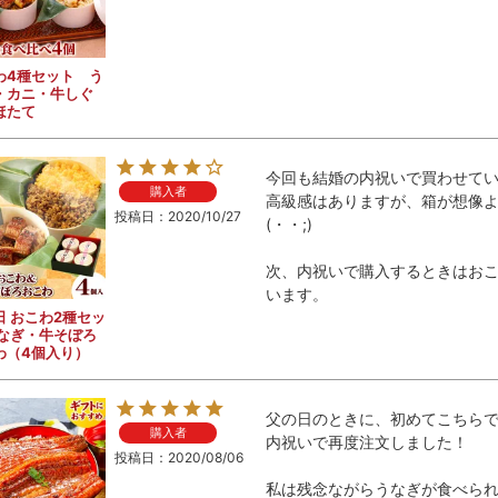
わ4種セット う
・カニ・牛しぐ
ほたて
今回も結婚の内祝いで買わせてい
購入者
高級感はありますが、箱が想像
投稿日
2020/10/27
(・・;)

次、内祝いで購入するときはお
います。
日 おこわ2種セッ
うなぎ・牛そぼろ
わ（4個入り）
父の日のときに、初めてこちら
購入者
内祝いで再度注文しました！

投稿日
2020/08/06
私は残念ながらうなぎが食べら