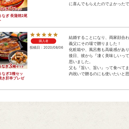
に喜んでもらえたのでよかった
うなぎ 長蒲焼2尾
ト
結婚することになり、両家顔合
購入者
義父にその場で贈りました！

投稿日
2020/08/06
化粧箱や、風呂敷も高級感があり渡
後日、彼から『凄く美味しいっ
思いました。

父も『旨い、旨い』って食べてま
うなぎ3種セッ
内祝いで贈るのにも使いたいと
焼き肝串プレゼ