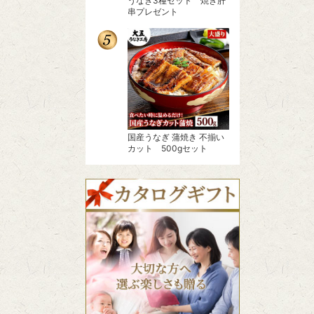
うなぎ3種セット 焼き肝
串プレゼント
国産うなぎ 蒲焼き 不揃い
カット 500gセット