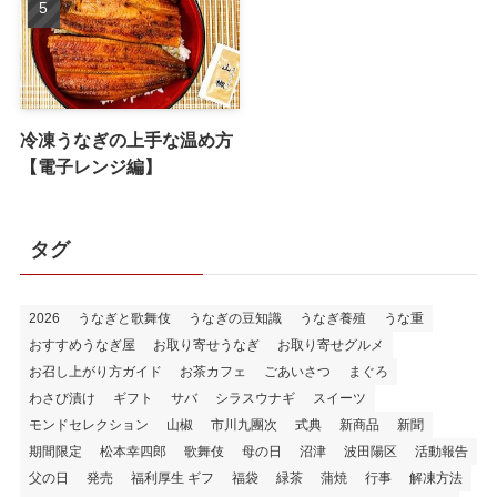
冷凍うなぎの上手な温め方
【電子レンジ編】
タグ
2026
うなぎと歌舞伎
うなぎの豆知識
うなぎ養殖
うな重
おすすめうなぎ屋
お取り寄せうなぎ
お取り寄せグルメ
お召し上がり方ガイド
お茶カフェ
ごあいさつ
まぐろ
わさび漬け
ギフト
サバ
シラスウナギ
スイーツ
モンドセレクション
山椒
市川九團次
式典
新商品
新聞
期間限定
松本幸四郎
歌舞伎
母の日
沼津
波田陽区
活動報告
父の日
発売
福利厚生 ギフ
福袋
緑茶
蒲焼
行事
解凍方法