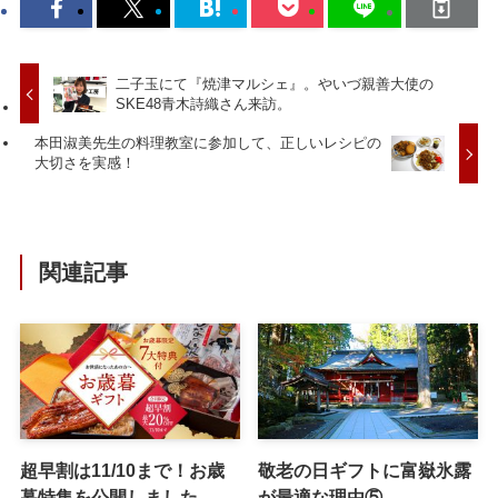
二子玉にて『焼津マルシェ』。やいづ親善大使の
SKE48青木詩織さん来訪。
本田淑美先生の料理教室に参加して、正しいレシピの
大切さを実感！
関連記事
超早割は11/10まで！お歳
敬老の日ギフトに富嶽氷露
暮特集を公開しました
が最適な理由⑤