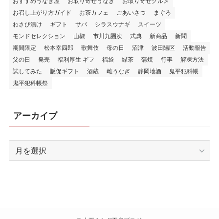
おすすめうなぎ屋
お取り寄せうなぎ
お取り寄せグルメ
お召し上がり方ガイド
お茶カフェ
ごあいさつ
まぐろ
わさび漬け
ギフト
サバ
シラスウナギ
スイーツ
モンドセレクション
山椒
市川九團次
式典
新商品
新聞
期間限定
松本幸四郎
歌舞伎
母の日
沼津
波田陽区
活動報告
父の日
発売
福利厚生 ギフ
福袋
緑茶
蒲焼
行事
解凍方法
試してみた
販促ギフト
酒蔵
雌うなぎ
静岡地酒
鬼平犯科帳
鬼平犯科帳祭
アーカイブ
ア
ー
カ
イ
ブ