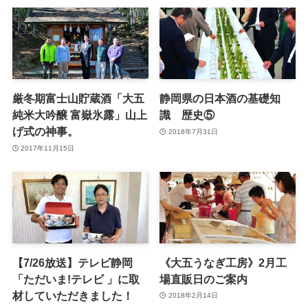
厳冬期富士山貯蔵酒「大五
静岡県の日本酒の基礎知
純米大吟醸 富嶽氷露」山上
識 歴史⑤
げ式の神事。
2018年7月31日
2017年11月15日
【7/26放送】テレビ静岡
《大五うなぎ工房》2月工
「ただいま!テレビ 」に取
場直販日のご案内
材していただきました！
2018年2月14日