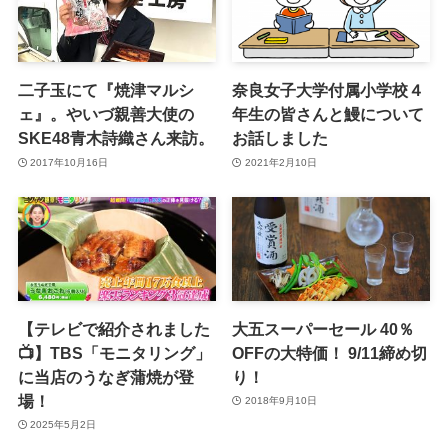
二子玉にて『焼津マルシ
奈良女子大学付属小学校４
ェ』。やいづ親善大使の
年生の皆さんと鰻について
SKE48青木詩織さん来訪。
お話しました
2017年10月16日
2021年2月10日
【テレビで紹介されました
大五スーパーセール 40％
📺】TBS「モニタリング」
OFFの大特価！ 9/11締め切
に当店のうなぎ蒲焼が登
り！
場！
2018年9月10日
2025年5月2日