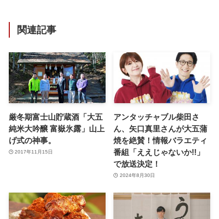
関連記事
厳冬期富士山貯蔵酒「大五
アンタッチャブル柴田さ
純米大吟醸 富嶽氷露」山上
ん、矢口真里さんが大五蒲
げ式の神事。
焼を絶賛！情報バラエティ
番組「ええじゃないか!!」
2017年11月15日
で放送決定！
2024年8月30日