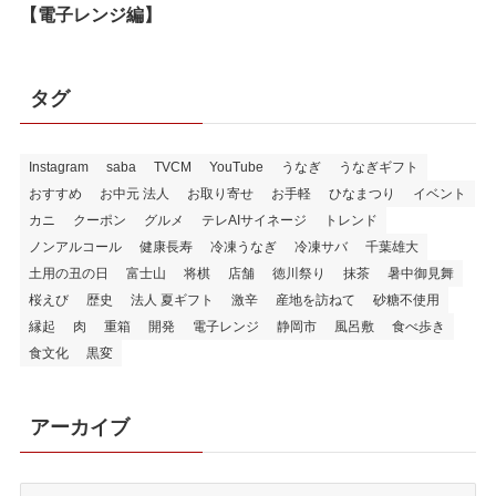
【電子レンジ編】
タグ
Instagram
saba
TVCM
YouTube
うなぎ
うなぎギフト
おすすめ
お中元 法人
お取り寄せ
お手軽
ひなまつり
イベント
カニ
クーポン
グルメ
テレAIサイネージ
トレンド
ノンアルコール
健康長寿
冷凍うなぎ
冷凍サバ
千葉雄大
土用の丑の日
富士山
将棋
店舗
徳川祭り
抹茶
暑中御見舞
桜えび
歴史
法人 夏ギフト
激辛
産地を訪ねて
砂糖不使用
縁起
肉
重箱
開発
電子レンジ
静岡市
風呂敷
食べ歩き
食文化
黒変
アーカイブ
ア