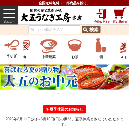
全国送料無料（一部商品を除く）
うなぎ
内祝い
価格で選ぶ
グルメ
うなぎ
中華総菜
お茶
酒
スイーツ
フル
≫夏季休業のお知らせ
2026年8月11日(火)～8月16日(日)の期間、夏季休業とさせていただきま
す。