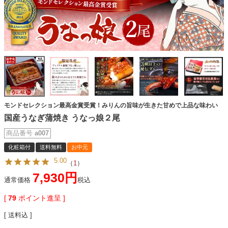
モンドセレクション最高金賞受賞！みりんの旨味が生きた甘めで上品な味わい
国産うなぎ蒲焼き うなっ娘２尾
商品番号
a007
化粧箱付
送料無料
お中元
5.00
（
1
）
7,930
通常価格
税込
[
79
ポイント進呈 ]
送料込