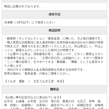
商品に記載されております。
保存方法
冷凍庫（-18℃以下）にて保存ください
商品説明
・鰻屋初！モンドセレクション「最高金賞」に輝いた、大人気の蒲焼です。
・職人気質な伝統製法に加え遠赤外線と近赤外線を組み合わせた独自の技術
で焼き上げ、風味そのままに真空パックにしました。外は香ばしく、中はふ
っくら、鰻屋さんのしっかりとした味付けが特徴です。
・うな重やうな丼は、消化吸収が良く、高タンパク、ビタミン豊富なスタミ
ナ健康食であることから、「土用の丑の日」は勿論のこと、スポーツ競技や
「ここ一番の頑張り」をサポートする「勝負飯」「勝飯」としても是非オス
スメ致します。
・当社の６５０種類以上ある商品規格を代表する自信作です。
世界が認めた「最高金賞」の味をご賞味ください。
【うなぎ 通販 ／ 大五うなぎ工房 本店】
贈答品
【お祝い事や記念日などに喜ばれています】
お中元 お歳暮 お年賀 父の日 母の日 敬老の日 七五三 米寿 福
寿 内祝い 結婚祝い 出産祝い 誕生日プレゼント 結婚記念日 合格祝
い 入社祝い 卒業祝い 成人祝い 退院祝い 快気祝い 帰省土産 土用