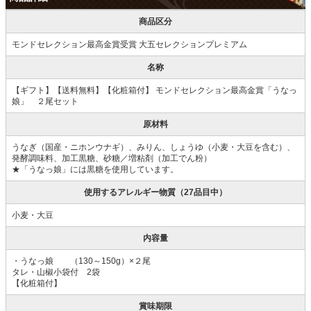
商品区分
モンドセレクション最高金賞受賞 大五セレクションプレミアム
名称
【ギフト】【送料無料】【化粧箱付】 モンドセレクション最高金賞「うなっ
娘」 ２尾セット
原材料
うなぎ（国産・ニホンウナギ）、みりん、しょうゆ（小麦・大豆を含む）、
発酵調味料、加工黒糖、砂糖／増粘剤（加工でん粉）
★「うなっ娘」には黒糖を使用しています。
使用するアレルギー物質（27品目中）
小麦・大豆
内容量
・うなっ娘 （130～150g）×２尾
タレ・山椒小袋付 2袋
【化粧箱付】
賞味期限