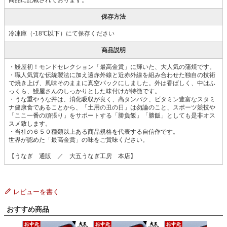
保存方法
冷凍庫（-18℃以下）にて保存ください
商品説明
・鰻屋初！モンドセレクション「最高金賞」に輝いた、大人気の蒲焼です。
・職人気質な伝統製法に加え遠赤外線と近赤外線を組み合わせた独自の技術
で焼き上げ、風味そのままに真空パックにしました。外は香ばしく、中はふ
っくら、鰻屋さんのしっかりとした味付けが特徴です。
・うな重やうな丼は、消化吸収が良く、高タンパク、ビタミン豊富なスタミ
ナ健康食であることから、「土用の丑の日」は勿論のこと、スポーツ競技や
「ここ一番の頑張り」をサポートする「勝負飯」「勝飯」としても是非オス
スメ致します。
・当社の６５０種類以上ある商品規格を代表する自信作です。
世界が認めた「最高金賞」の味をご賞味ください。
【うなぎ 通販 ／ 大五うなぎ工房 本店】
レビューを書く
おすすめ商品