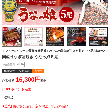
モンドセレクション最高金賞受賞！みりんの旨味が生きた甘めで上品な味わい
国産うなぎ蒲焼き うなっ娘５尾
商品番号
a034
化粧箱付
送料無料
お中元
16,300
通常価格
税込
[
163
ポイント進呈 ]
送料込
3営業日以内に出荷予定※お届け指定を除く