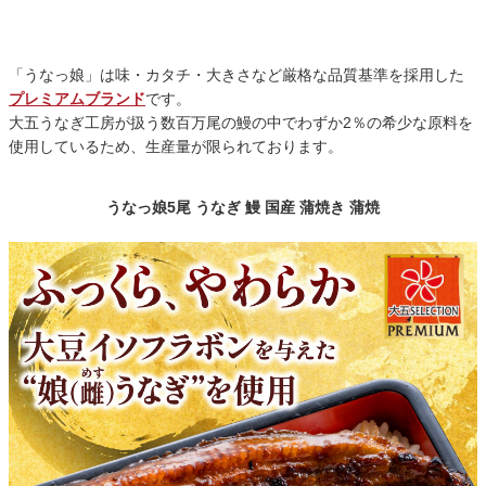
「うなっ娘」は味・カタチ・大きさなど厳格な品質基準を採用した
プレミアムブランド
です。
大五うなぎ工房が扱う数百万尾の鰻の中でわずか2％の希少な原料を
使用しているため、生産量が限られております。
うなっ娘5尾 うなぎ 鰻 国産 蒲焼き 蒲焼