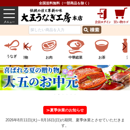
全国送料無料（一部商品を除く）
うなぎ
内祝い
価格で選ぶ
グルメ
うなぎ
ツ
水産物
お肉
中華総菜
お茶
酒
≫夏季休業のお知らせ
2026年8月11日(火)～8月16日(日)の期間、夏季休業とさせていただきま
す。