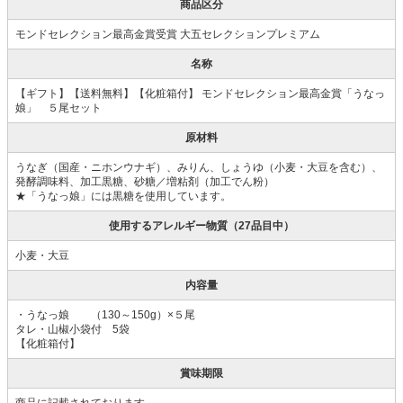
商品区分
モンドセレクション最高金賞受賞 大五セレクションプレミアム
名称
【ギフト】【送料無料】【化粧箱付】 モンドセレクション最高金賞「うなっ
娘」 ５尾セット
原材料
うなぎ（国産・ニホンウナギ）、みりん、しょうゆ（小麦・大豆を含む）、
発酵調味料、加工黒糖、砂糖／増粘剤（加工でん粉）
★「うなっ娘」には黒糖を使用しています。
使用するアレルギー物質（27品目中）
小麦・大豆
内容量
・うなっ娘 （130～150g）×５尾
タレ・山椒小袋付 5袋
【化粧箱付】
賞味期限
商品に記載されております。