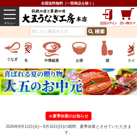
全国送料無料（一部商品を除く）
うなぎ
内祝い
価格で選ぶ
グルメ
うなぎ
中華総菜
お茶
酒
スイーツ
フル
≫夏季休業のお知らせ
2026年8月11日(火)～8月16日(日)の期間、夏季休業とさせていただきま
す。