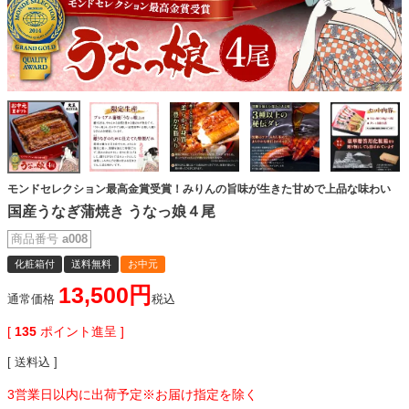
モンドセレクション最高金賞受賞！みりんの旨味が生きた甘めで上品な味わい
国産うなぎ蒲焼き うなっ娘４尾
商品番号
a008
化粧箱付
送料無料
お中元
13,500
通常価格
税込
[
135
ポイント進呈 ]
送料込
3営業日以内に出荷予定※お届け指定を除く