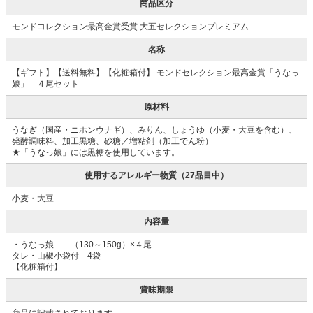
商品区分
モンドコレクション最高金賞受賞 大五セレクションプレミアム
名称
【ギフト】【送料無料】【化粧箱付】 モンドセレクション最高金賞「うなっ
娘」 ４尾セット
原材料
うなぎ（国産・ニホンウナギ）、みりん、しょうゆ（小麦・大豆を含む）、
発酵調味料、加工黒糖、砂糖／増粘剤（加工でん粉）
★「うなっ娘」には黒糖を使用しています。
使用するアレルギー物質（27品目中）
小麦・大豆
内容量
・うなっ娘 （130～150g）×４尾
タレ・山椒小袋付 4袋
【化粧箱付】
賞味期限
商品に記載されております。