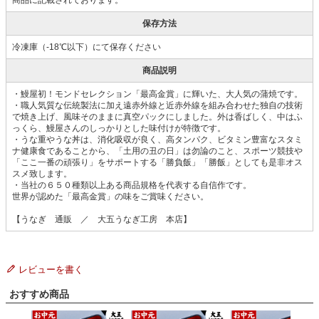
保存方法
冷凍庫（-18℃以下）にて保存ください
商品説明
・鰻屋初！モンドセレクション「最高金賞」に輝いた、大人気の蒲焼です。
・職人気質な伝統製法に加え遠赤外線と近赤外線を組み合わせた独自の技術
で焼き上げ、風味そのままに真空パックにしました。外は香ばしく、中はふ
っくら、鰻屋さんのしっかりとした味付けが特徴です。
・うな重やうな丼は、消化吸収が良く、高タンパク、ビタミン豊富なスタミ
ナ健康食であることから、「土用の丑の日」は勿論のこと、スポーツ競技や
「ここ一番の頑張り」をサポートする「勝負飯」「勝飯」としても是非オス
スメ致します。
・当社の６５０種類以上ある商品規格を代表する自信作です。
世界が認めた「最高金賞」の味をご賞味ください。
【うなぎ 通販 ／ 大五うなぎ工房 本店】
レビューを書く
おすすめ商品