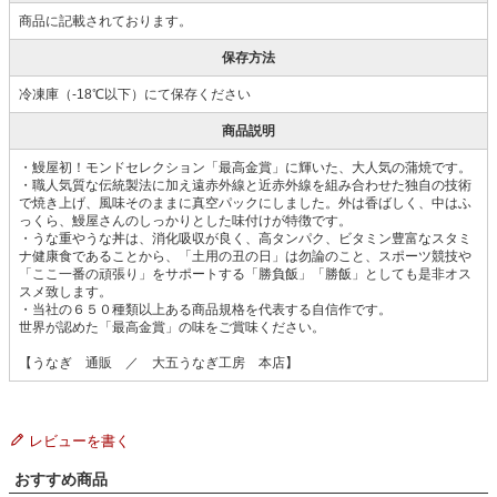
商品に記載されております。
保存方法
冷凍庫（-18℃以下）にて保存ください
商品説明
・鰻屋初！モンドセレクション「最高金賞」に輝いた、大人気の蒲焼です。
・職人気質な伝統製法に加え遠赤外線と近赤外線を組み合わせた独自の技術
で焼き上げ、風味そのままに真空パックにしました。外は香ばしく、中はふ
っくら、鰻屋さんのしっかりとした味付けが特徴です。
・うな重やうな丼は、消化吸収が良く、高タンパク、ビタミン豊富なスタミ
ナ健康食であることから、「土用の丑の日」は勿論のこと、スポーツ競技や
「ここ一番の頑張り」をサポートする「勝負飯」「勝飯」としても是非オス
スメ致します。
・当社の６５０種類以上ある商品規格を代表する自信作です。
世界が認めた「最高金賞」の味をご賞味ください。
【うなぎ 通販 ／ 大五うなぎ工房 本店】
レビューを書く
おすすめ商品