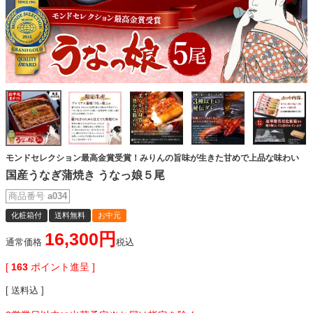
モンドセレクション最高金賞受賞！みりんの旨味が生きた甘めで上品な味わい
国産うなぎ蒲焼き うなっ娘５尾
商品番号
a034
化粧箱付
送料無料
お中元
16,300
通常価格
税込
[
163
ポイント進呈 ]
送料込