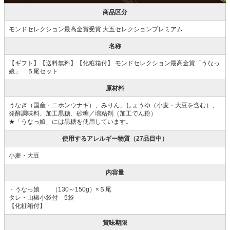
商品区分
モンドセレクション最高金賞受賞 大五セレクションプレミアム
名称
【ギフト】【送料無料】【化粧箱付】 モンドセレクション最高金賞「うなっ
娘」 ５尾セット
原材料
うなぎ（国産・ニホンウナギ）、みりん、しょうゆ（小麦・大豆を含む）、
発酵調味料、加工黒糖、砂糖／増粘剤（加工でん粉）
★「うなっ娘」には黒糖を使用しています。
使用するアレルギー物質（27品目中）
小麦・大豆
内容量
・うなっ娘 （130～150g）×５尾
タレ・山椒小袋付 5袋
【化粧箱付】
賞味期限