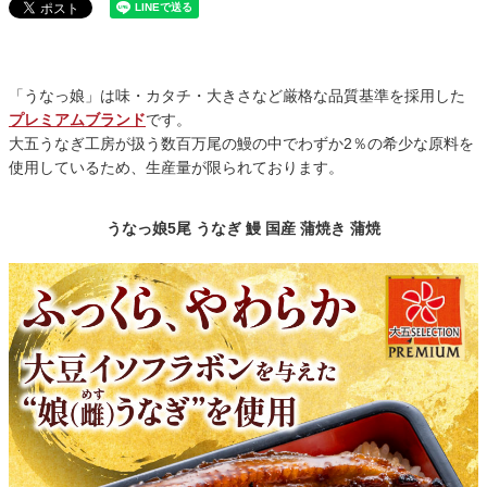
「うなっ娘」は味・カタチ・大きさなど厳格な品質基準を採用した
プレミアムブランド
です。
大五うなぎ工房が扱う数百万尾の鰻の中でわずか2％の希少な原料を
使用しているため、生産量が限られております。
うなっ娘5尾 うなぎ 鰻 国産 蒲焼き 蒲焼