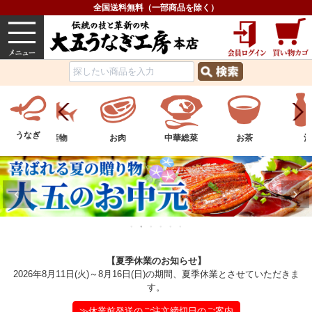
全国送料無料（一部商品を除く）
うなぎ
内祝い
価格で選ぶ
グルメ
うなぎ
ツ
水産物
お肉
中華総菜
お茶
酒
【夏季休業のお知らせ】
2026年8月11日(火)～8月16日(日)の期間、夏季休業とさせていただきま
す。
≫休業前発送のご注文締切日のご案内