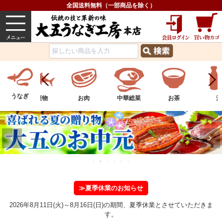
全国送料無料（一部商品を除く）
うなぎ
内祝い
価格で選ぶ
グルメ
うなぎ
ツ
水産物
お肉
中華総菜
お茶
酒
≫夏季休業のお知らせ
2026年8月11日(火)～8月16日(日)の期間、夏季休業とさせていただきま
す。