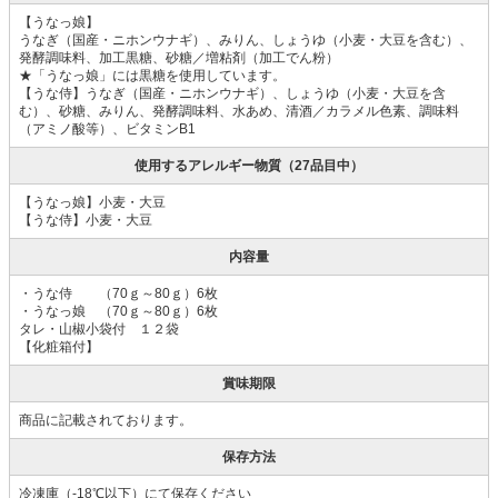
【うなっ娘】
うなぎ（国産・ニホンウナギ）、みりん、しょうゆ（小麦・大豆を含む）、
発酵調味料、加工黒糖、砂糖／増粘剤（加工でん粉）
★「うなっ娘」には黒糖を使用しています。
【うな侍】うなぎ（国産・ニホンウナギ）、しょうゆ（小麦・大豆を含
む）、砂糖、みりん、発酵調味料、水あめ、清酒／カラメル色素、調味料
（アミノ酸等）、ビタミンB1
使用するアレルギー物質（27品目中）
【うなっ娘】小麦・大豆
【うな侍】小麦・大豆
内容量
・うな侍 （70ｇ～80ｇ）6枚
・うなっ娘 （70ｇ～80ｇ）6枚
タレ・山椒小袋付 １２袋
【化粧箱付】
賞味期限
商品に記載されております。
保存方法
冷凍庫（-18℃以下）にて保存ください