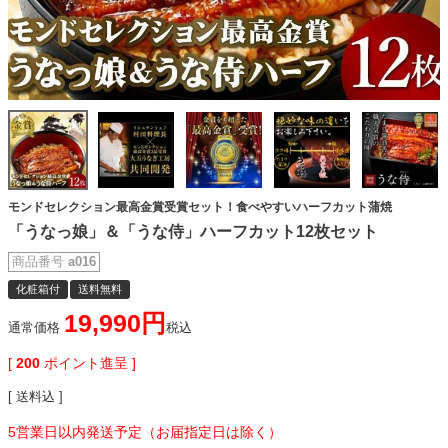
モンドセレクション最高金賞受賞セット！食べやすいハーフカット蒲焼
「うなっ娘」＆「うな侍」ハーフカット12枚セット
商品番号
a016
化粧箱付
送料無料
19,990
通常価格
税込
[
200
ポイント進呈 ]
送料込
5営業日以内発送予定（お届指定日は除く）