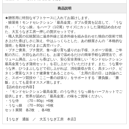
商品説明
★贈答用に特別なギフトケースに入れてお届けします。
・鰻屋発！モンドセレクション「最高金賞」ダブル受賞を記念して、「うな
侍」・「うなっ娘」 をハーフ（1/2尾）サイズにカットした蒲焼詰め合わせ
た、大五うなぎ工房一押しの贅沢セットです。
・職人気質の伝統製法に遠赤外線と近赤外線を組み合わせた独自の技術で焼
き上げた香ばしさに加え、中はふっくらとした、あの鰻屋さんの「本格的な
蒲焼」を風味そのままに真空パック。
・プチご褒美、プチ贅沢、食べ盛り育ち盛りのお子様、スポーツ前後、ご年
配の方に、大切なあの方にも、お湯で温めるだけの簡単手軽な調理法で、ボ
リューム満点、ふっくら香ばしい、安心安全美味しい「モンドセレクション
最高金賞うなぎ蒲焼セット」を召し上がっていただけます。また、うな重や
うな丼、ひつまぶしなどで召し上がれば、消化吸収が良く、高タンパク、ビ
タミン豊富なスタミナ健康食であることから、「土用の丑の日」は勿論のこ
と、スポーツ競技や「ここ一番の頑張り」をサポートする「勝負飯」「勝
飯」としても是非オススメ致します。
【詰め合わせ内容】
・「モンドセレクション最高金賞」のうな侍とうなっ娘をハーフカットでご
提供します。世界が認めた「最高金賞」の味をご賞味ください。
・うな侍 （70～80g）×6枚
・うなっ娘 （70～80g）×6枚
セット展開 各2枚 、各4枚
【うなぎ 通販 ／ 大五うなぎ工房 本店】