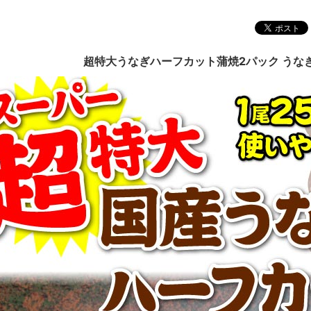
超特大うなぎハーフカット蒲焼2パック うなぎ 