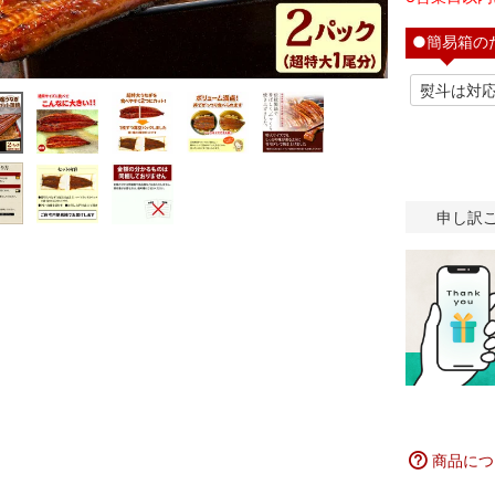
●簡易箱の
申し訳
商品につ