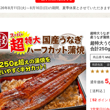
026年8月11日(火)～8月16日(日)の期間、夏季休業とさせていただきま
超特大うなぎ
産うなぎ蒲焼
超特大う
合計250
商品番号
kh
簡易包装
送
5
通常価格
送料込
[
52
ポイント
3営業日以内