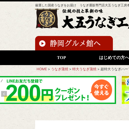
厳選した国産うなぎをお届け うなぎ通販専門店大五うなぎ工房
TOP
はじめての方
HOME
うなぎ蒲焼
特大うなぎ蒲焼
超特大うなぎハーフ