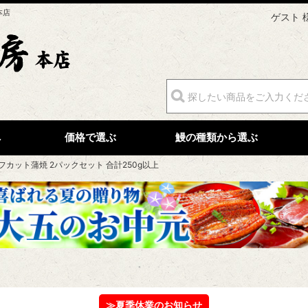
本店
ゲスト 
へ
価格で選ぶ
鰻の種類から選ぶ
カット蒲焼 2パックセット 合計250g以上
≫夏季休業のお知らせ