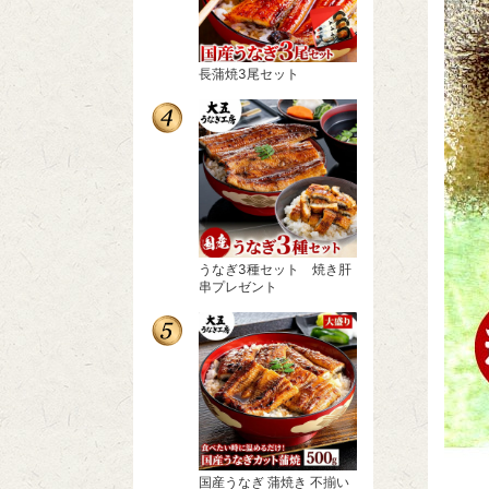
長蒲焼3尾セット
うなぎ3種セット 焼き肝
串プレゼント
国産うなぎ 蒲焼き 不揃い