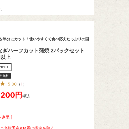
す。
を半分にカット！使いやすくて食べ応えたっぷりの国
なぎハーフカット蒲焼 2パックセット
g以上
201-1
料無料
5.00
（
1
）
,200
税込
進呈 ]
に出荷予定※お届け指定を除く