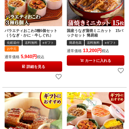
バラエティおこわ3種6個セット
国産うなぎ蒲焼ミニカット 15パ
（うなぎ・かに・牛しぐれ）
ックセット 簡易箱
化粧箱付
送料無料
eギフト
簡易包装
送料無料
eギフト
お中元
13,200
通常価格
税込
5,940
通常価格
税込
カートに入れる
詳細を見る