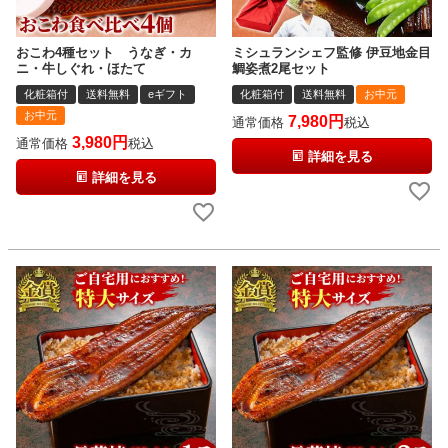
おこわ4種セット うなぎ・カ
ミシュランシェフ監修 伊豆地金目
ニ・牛しぐれ・ほたて
鯛姿煮2尾セット
化粧箱付
送料無料
eギフト
化粧箱付
送料無料
お中元
お中元
7,980
通常価格
税込
3,980
通常価格
税込
詳細を見る
詳細を見る