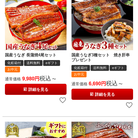
国産うなぎ 長蒲焼4尾セット
国産うなぎ3種セット 焼き肝串
プレゼント
化粧箱付
送料無料
eギフト
化粧箱付
送料無料
eギフト
お中元
お中元
税込
9,980
通常価格
〜
税込
6,690
通常価格
〜
詳細を見る
詳細を見る