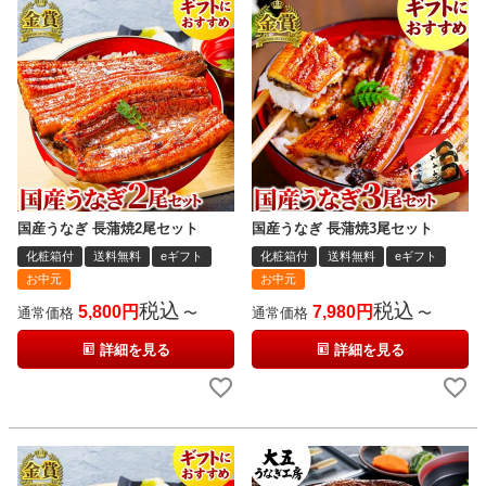
国産うなぎ 長蒲焼2尾セット
国産うなぎ 長蒲焼3尾セット
化粧箱付
送料無料
eギフト
化粧箱付
送料無料
eギフト
お中元
お中元
税込
税込
5,800
7,980
通常価格
〜
通常価格
〜
詳細を見る
詳細を見る