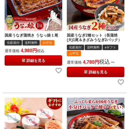
国産うなぎ蒲焼き うなっ娘１尾
国産うなぎ2種セット（長蒲焼
(大)1尾＆きざみうなぎ2パック）
化粧箱付
送料無料
お中元
化粧箱付
送料無料
eギフト
4,980
通常価格
税込
お中元
詳細を見る
税込
4,780
通常価格
〜
詳細を見る