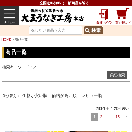
ギフト対応商品を探す（化粧箱付）
全国送料無料（一部商品を除く）
検索結果に在庫切れ商品を表示しない
うなぎ
内祝い
価格で選ぶ
グルメ
並び順
価格が安い順
価格が高い順
HOME
商品一覧
レビュー順
キーワードヒット順
商品一覧
検索
検索キーワード：／
詳細検索
価格が安い順
価格が高い順
レビュー順
並び替え
283
件中
1
-
20
件表示
1
2
…
15