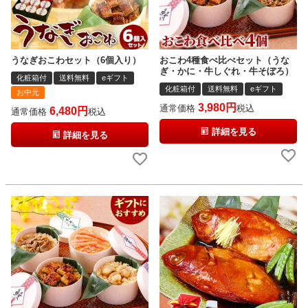
うなぎおこわセット（6個入り）
おこわ4種食べ比べセット（うな
ぎ・かに・牛しぐれ・牛そぼろ）
化粧箱付
送料無料
eギフト
化粧箱付
送料無料
eギフト
お中元
3,980
通常価格
税込
6,480
通常価格
税込
詳細を見る
詳細を見る