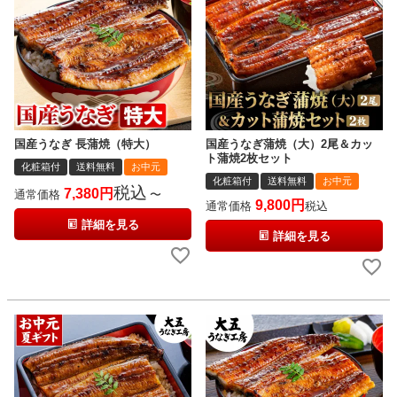
国産うなぎ 長蒲焼（特大）
国産うなぎ蒲焼（大）2尾＆カッ
ト蒲焼2枚セット
化粧箱付
送料無料
お中元
化粧箱付
送料無料
お中元
税込
7,380
通常価格
〜
9,800
通常価格
税込
詳細を見る
詳細を見る