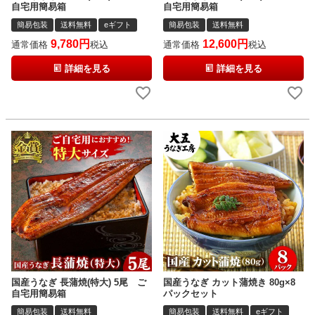
自宅用簡易箱
自宅用簡易箱
簡易包装
送料無料
eギフト
簡易包装
送料無料
9,780
12,600
通常価格
税込
通常価格
税込
詳細を見る
詳細を見る
国産うなぎ 長蒲焼(特大) 5尾 ご
国産うなぎ カット蒲焼き 80g×8
自宅用簡易箱
パックセット
簡易包装
送料無料
簡易包装
送料無料
eギフト