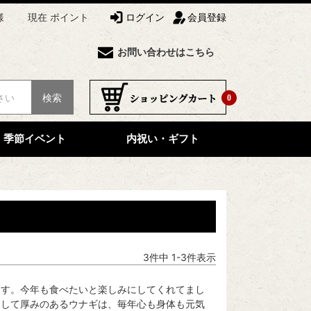
様
現在 ポイント
ログイン
会員登録
お問い合わせはこちら
検索
0
季節イベント
内祝い・ギフト
3
件中
1
-
3
件表示
ます。今年も食べたいと楽しみにしてくれてまし
として厚みのあるウナギは、毎年心も身体も元気