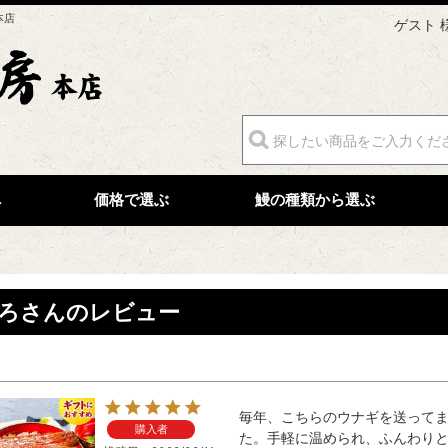
本店
ゲスト 
へ
価格で選ぶ
鰻の種類から選ぶ
ろさんのレビュー
毎年、こちらのウナギを送って
購入者
た。手軽に温められ、ふんわり