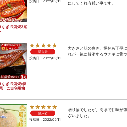
投稿日
2022/09/11
にしてくれ有難い事です。
うなぎ 長蒲焼2尾
ト
大きさと味の良さ、梱包も丁寧
購入者
れが一気に解消するウナギに舌
投稿日
2022/09/11
うなぎ 長蒲焼(特
3尾 ご自宅用簡
贈り物でしたが、肉厚で甘味が
購入者
ざいました。
投稿日
2022/09/11