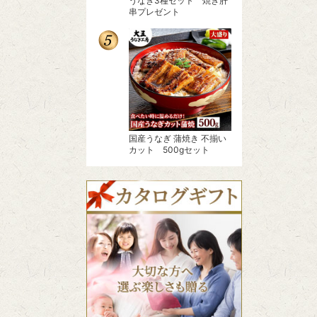
うなぎ3種セット 焼き肝
串プレゼント
国産うなぎ 蒲焼き 不揃い
カット 500gセット