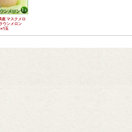
県産 マスクメロ
クラウンメロン
g×1玉