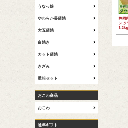
うなっ娘
やわらか長蒲焼
静岡
ン 
1.2k
大五蒲焼
白焼き
カット蒲焼
きざみ
重箱セット
おこわ商品
おこわ
通年ギフト