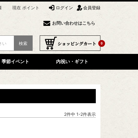
様
現在 ポイント
ログイン
会員登録
お問い合わせはこちら
検索
0
季節イベント
内祝い・ギフト
2
件中
1
-
2
件表示