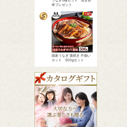
うなぎ3種セット 焼き肝
串プレゼント
国産うなぎ 蒲焼き 不揃い
カット 500gセット