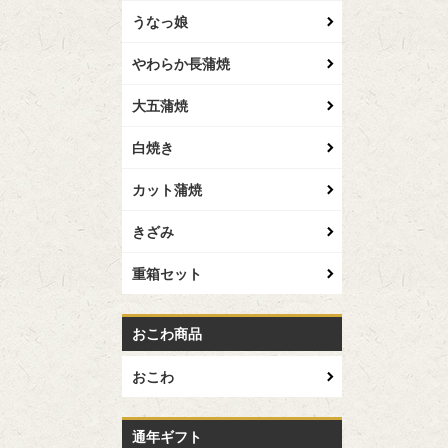
うなっ娘
やわらか長蒲焼
大五蒲焼
白焼き
カット蒲焼
きざみ
重箱セット
おこわ商品
おこわ
通年ギフト