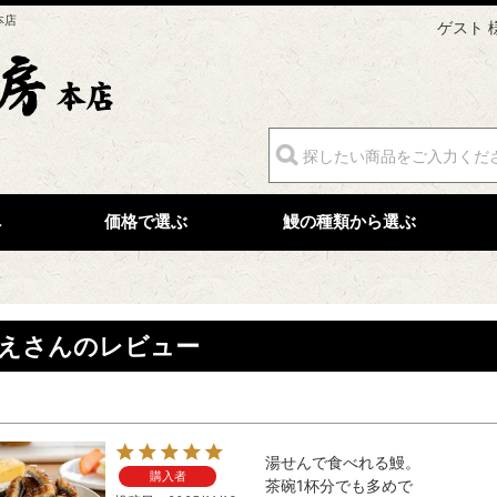
本店
ゲスト 
へ
価格で選ぶ
鰻の種類から選ぶ
えさんのレビュー
湯せんで食べれる鰻。

購入者
茶碗1杯分でも多めで
