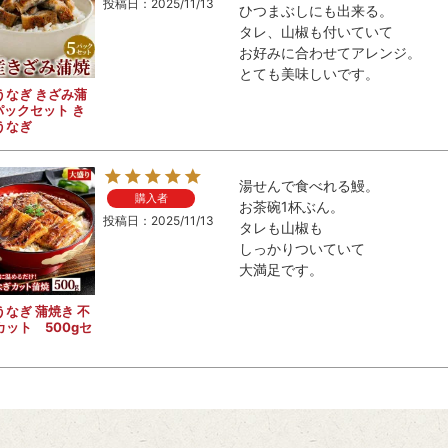
投稿日
2025/11/13
ひつまぶしにも出来る。

タレ、山椒も付いていて

お好みに合わせてアレンジ。

とても美味しいです。
うなぎ きざみ蒲
パックセット き
うなぎ
湯せんで食べれる鰻。

購入者
お茶碗1杯ぶん。

投稿日
2025/11/13
タレも山椒も

しっかりついていて

大満足です。
うなぎ 蒲焼き 不
カット 500gセ