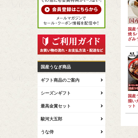
国産
焼 5
ざみ
国産うなぎ商品
ギフト商品のご案内
シーズンギフト
国産
揃い
最高金賞セット
ット
駿河大五郎
うな侍