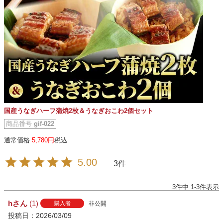
国産うなぎハーフ蒲焼2枚＆うなぎおこわ2個セット
商品番号
gif-022
通常価格
5,780
税込
5.00
3
3
件中
1
-
3
件表示
h
1
非公開
購入者
投稿日
2026/03/09