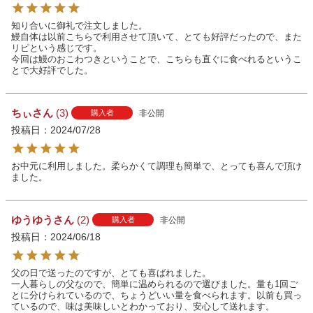
知り合いに御礼で注文しました。

鰻自体は以前こちらで利用させて頂いて、とても好評だったので、また
リピという感じです。

今回は鰻のおこわつきということで、こちらも直ぐに食べれるというこ
とで大好評でした。
ちぃ
3
非公開
購入者
投稿日
2024/07/28
お中元に利用しました。柔らかくて調理も簡単で、とっても喜んで頂け
ました。
ゆうゆう
2
非公開
購入者
投稿日
2024/06/18
父の日で送ったのですが、とても喜ばれました。

一人暮らしの父なので、簡単に温められるので選びました。量も1回ご
とに分けられているので、ちょうどいい量を食べられます。以前も買っ
ているので、味は美味しいとわかっており、安心して送れます。