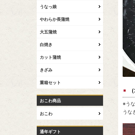
うなっ娘
やわらか長蒲焼
大五蒲焼
白焼き
カット蒲焼
きざみ
重箱セット
（
おこわ商品
※う
うな
おこわ
通年ギフト