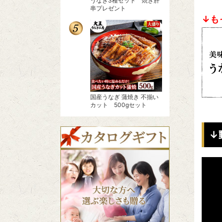
うなぎ3種セット 焼き肝
串プレゼント
↓も
国産うなぎ 蒲焼き 不揃い
カット 500gセット
↓