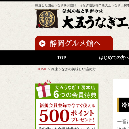
厳選した国産うなぎをお届け うなぎ通販専門店大五うなぎ工房
TOP
はじめての方
HOME
冷凍うなぎの美味しい温め方
冷
一番