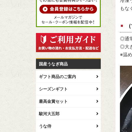
冷凍
もな
（
◎通
◎大
※温
国産うなぎ商品
ギフト商品のご案内
シーズンギフト
最高金賞セット
駿河大五郎
うな侍