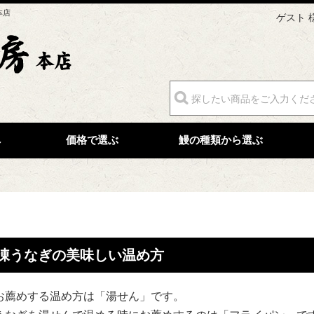
本店
ゲスト 
へ
価格で選ぶ
鰻の種類から選ぶ
凍うなぎの美味しい温め方
お薦めする温め方は「湯せん」です。