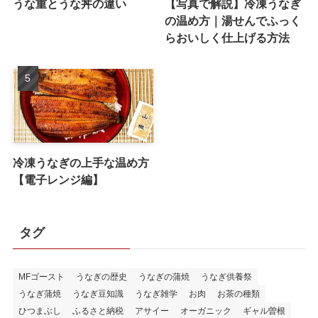
うな重とうな丼の違い
【写真で解説】冷凍うなぎ
の温め方｜湯せんでふっく
らおいしく仕上げる方法
冷凍うなぎの上手な温め方
【電子レンジ編】
タグ
MFゴースト
うなぎの歴史
うなぎの蒲焼
うなぎ供養祭
うなぎ蒲焼
うなぎ豆知識
うなぎ雑学
お肉
お茶の種類
ひつまぶし
ふるさと納税
アサイー
オーガニック
ギャル曽根