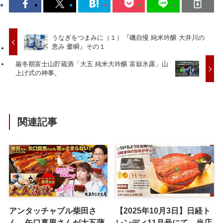
うなぎをつまみに（１）『磯自慢 純米吟醸 大井川の
恵み 薆瞬』その１
厳冬期富士山貯蔵酒「大五 純米大吟醸 富嶽氷露」山
上げ式の神事。
関連記事
アンタッチャブル柴田さ
【2025年10月3日】日経ト
ん、矢口真里さんが大五蒲
レンディ11月号にて、当店