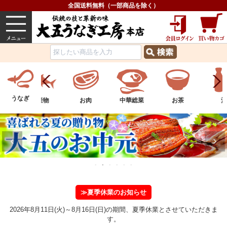
全国送料無料（一部商品を除く）
うなぎ
内祝い
価格で選ぶ
グルメ
うなぎ
ツ
水産物
お肉
中華総菜
お茶
酒
≫夏季休業のお知らせ
2026年8月11日(火)～8月16日(日)の期間、夏季休業とさせていただきま
す。