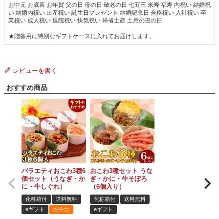
お中元 お歳暮 お年賀 父の日 母の日 敬老の日 七五三 米寿 福寿 内祝い 結婚祝
い 結婚内祝い 出産祝い 誕生日プレゼント 結婚記念日 合格祝い 入社祝い 卒
業祝い 成人祝い 退院祝い 快気祝い 帰省土産 土用の丑の日
★贈答用に特別なギフトケースに入れてお届けします。
レビューを書く
おすすめ商品
バラエティおこわ3種6
おこわ3種セット うな
個セット（うなぎ・か
ぎ・かに・牛そぼろ
に・牛しぐれ）
（6個入り）
化粧箱付
送料無料
化粧箱付
送料無料
eギフト
お中元
eギフト