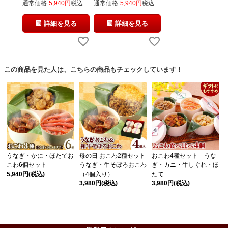
通常価格
5,940
税込
通常価格
5,940
税込
詳細を見る
詳細を見る
この商品を見た人は、こちらの商品もチェックしています！
うなぎ・かに・ほたてお
母の日 おこわ2種セット
おこわ4種セット うな
こわ6個セット
うなぎ・牛そぼろおこわ
ぎ・カニ・牛しぐれ・ほ
5,940円
(税込)
（4個入り）
たて
3,980円
(税込)
3,980円
(税込)