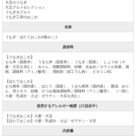
大五のうなぎ
大五グルメセレクション
うなぎ＆グルメ
うなぎ工房のおこわ
名称
うなぎ・ほたておこわ4個セット
原材料
【うなぎおこわ】
もち米（国産米）、うるち米（国産米）、うなぎ（国産）、しょうゆ（小
麦・大豆を含む）、みりん、発酵調味料、砂糖、水あめ／カラメル色素、酒
精、調味料（アミノ酸等）、増粘剤（加工でん粉）、ビタミンB1
【ほたておこわ】
もち精米（国内産）、ほたて（国産）、うるち精米（国内産）、醤油、みり
ん、貝エキス、砂糖、かつお風味調味料／調味料（アミノ酸等）、（一部に
小麦・乳成分・さば・ゼラチン・大豆を含む）
使用するアレルギー物質（27品目中）
【うなぎおこわ】小麦・大豆
【ほたておこわ】小麦・乳成分・さば・ゼラチン・大豆
内容量