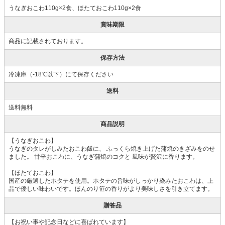
うなぎおこわ110g×2食、ほたておこわ110g×2食
賞味期限
商品に記載されております。
保存方法
冷凍庫（-18℃以下）にて保存ください
送料
送料無料
商品説明
【うなぎおこわ】
うなぎのタレがしみたおこわ飯に、 ふっくら焼き上げた蒲焼のきざみをのせ
ました。 甘辛おこわに、うなぎ蒲焼のコクと 風味が贅沢に香ります。
【ほたておこわ】
国産の厳選したホタテを使用。ホタテの旨味がしっかり染みたおこわは、上
品で優しい味わいです。ほんのり笹の香りがより美味しさを引き立てます。
贈答品
【お祝い事や記念日などに喜ばれています】