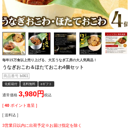
毎年15万食以上売り上げる、大五うなぎ工房の大人気商品！
うなぎおこわ＆ほたておこわ4個セット
商品番号
b061
化粧箱付
送料無料
eギフト
3,980
通常価格
税込
[
40
ポイント進呈 ]
送料込
3営業日以内に出荷予定※お届け指定を除く