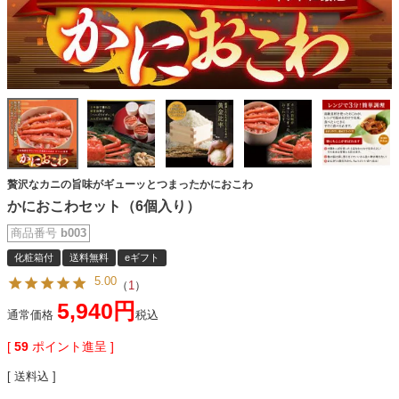
贅沢なカニの旨味がギューッとつまったかにおこわ
かにおこわセット（6個入り）
商品番号
b003
化粧箱付
送料無料
eギフト
5.00
（
1
）
5,940
通常価格
税込
[
59
ポイント進呈 ]
送料込