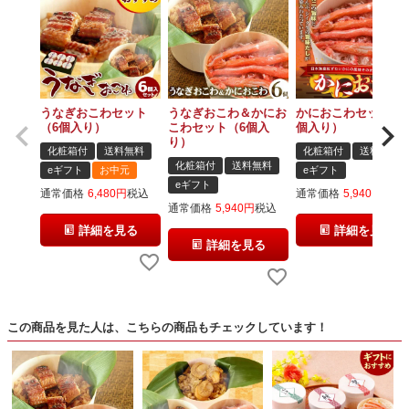
うなぎおこわセット
うなぎおこわ＆かにお
かにおこわセット（6
（6個入り）
こわセット（6個入
個入り）
り）
化粧箱付
送料無料
化粧箱付
送料無料
化粧箱付
送料無料
eギフト
お中元
eギフト
eギフト
通常価格
6,480
税込
通常価格
5,940
税込
通常価格
5,940
税込
詳細を見る
詳細を見る
詳細を見る
この商品を見た人は、こちらの商品もチェックしています！