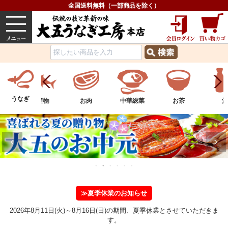
全国送料無料（一部商品を除く）
うなぎ
内祝い
価格で選ぶ
グルメ
うなぎ
ツ
水産物
お肉
中華総菜
お茶
酒
≫夏季休業のお知らせ
2026年8月11日(火)～8月16日(日)の期間、夏季休業とさせていただきま
す。