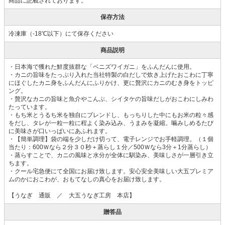
商品に記載されております。
保存方法
冷凍庫（-18℃以下）にて保存ください
商品説明
・日本海で獲れた鮮度抜群な「ベニズワイガニ」をふんだんに使用。
・カニの旨味をたっぷり入れた当社特製の白だしで炊き上げたおこわに丁寧
にほぐしたカニ身をふんだんにふりかけ、更に贅沢にカニのむき身をトッピ
ング。
・贅沢なカニの旨味と魚介やこんぶ、シイタケの旨味だしがおこわにしみわ
たっています。
・もち米とうるち米を独自にブレンドし、もっちりした中にもお米の粒々感
をだし、タレが一粒一粒に程よく染み込み、うまみを凝縮。噛みしめるたび
に美味さが口いっぱいにあふれます。
・【簡単調理】袋の端を少しだけ切って、電子レンジでお手軽調理。（１個
当たり：600Ｗなら２分３０秒＋蒸らし１分／500Ｗなら3分＋1分蒸らし）
・蒸らすことで、カニの風味と水分が全体に馴染み、美味しさが一層引き立
ちます。
・クール宅急便にて全国にお届け致します。安心安全美味しい大五プレミア
ムのかにおこわが、おもてなしの真心をお届け致します。
【うなぎ 通販 ／ 大五うなぎ工房 本店】
贈答品