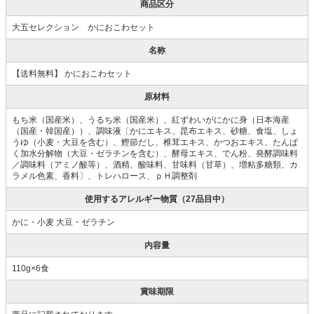
商品区分
大五セレクション かにおこわセット
名称
【送料無料】 かにおこわセット
原材料
もち米（国産米）、うるち米（国産米）、紅ずわいがにかに身（日本海産
（国産・韓国産））、調味液〔かにエキス、昆布エキス、砂糖、食塩、しょ
うゆ（小麦・大豆を含む）、鰹節だし、椎茸エキス、かつおエキス、たんぱ
く加水分解物（大豆・ゼラチンを含む）、酵母エキス、でん粉、発酵調味料
／調味料（アミノ酸等）、酒精、酸味料、甘味料（甘草）、増粘多糖類、カ
ラメル色素、香料〕、トレハロース、ｐＨ調整剤
使用するアレルギー物質（27品目中）
かに・小麦 大豆・ゼラチン
内容量
110g×6食
賞味期限