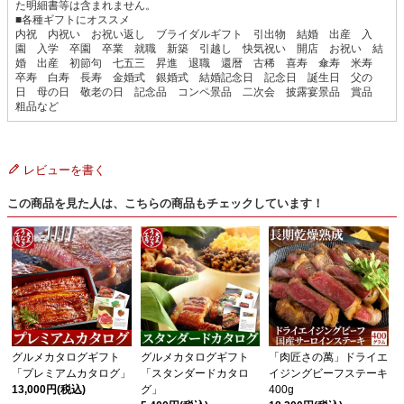
た明細書等は含まれません。
■各種ギフトにオススメ
内祝 内祝い お祝い返し ブライダルギフト 引出物 結婚 出産 入
園 入学 卒園 卒業 就職 新築 引越し 快気祝い 開店 お祝い 結
婚 出産 初節句 七五三 昇進 退職 還暦 古稀 喜寿 傘寿 米寿
卒寿 白寿 長寿 金婚式 銀婚式 結婚記念日 記念日 誕生日 父の
日 母の日 敬老の日 記念品 コンペ景品 二次会 披露宴景品 賞品
粗品など
レビューを書く
この商品を見た人は、こちらの商品もチェックしています！
グルメカタログギフト
グルメカタログギフト
「肉匠さの萬」ドライエ
「プレミアムカタログ」
「スタンダードカタロ
イジングビーフステーキ
13,000円
(税込)
グ」
400g