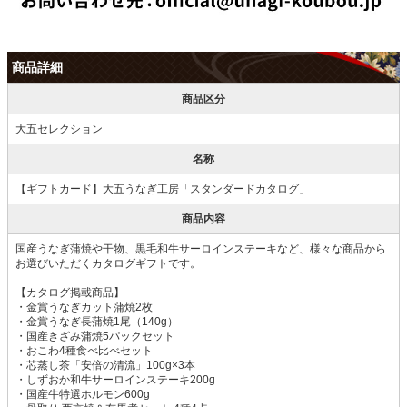
商品詳細
商品区分
大五セレクション
名称
【ギフトカード】大五うなぎ工房「スタンダードカタログ」
商品内容
国産うなぎ蒲焼や干物、黒毛和牛サーロインステーキなど、様々な商品から
お選びいただくカタログギフトです。
【カタログ掲載商品】
・金賞うなぎカット蒲焼2枚
・金賞うなぎ長蒲焼1尾（140g）
・国産きざみ蒲焼5パックセット
・おこわ4種食べ比べセット
・芯蒸し茶「安倍の清流」100g×3本
・しずおか和牛サーロインステーキ200g
・国産牛特選ホルモン600g