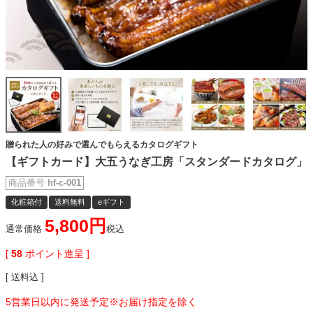
贈られた人の好みで選んでもらえるカタログギフト
【ギフトカード】大五うなぎ工房「スタンダードカタログ」
商品番号
hf-c-001
化粧箱付
送料無料
eギフト
5,800
通常価格
税込
[
58
ポイント進呈 ]
送料込
5営業日以内に発送予定※お届け指定を除く