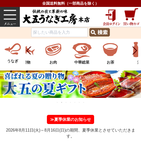
全国送料無料（一部商品を除く）
うなぎ
内祝い
価格で選ぶ
グルメ
うなぎ
ツ
水産物
お肉
中華総菜
お茶
酒
≫夏季休業のお知らせ
2026年8月11日(火)～8月16日(日)の期間、夏季休業とさせていただきま
す。