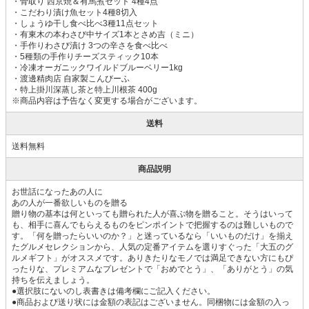
・骨取り 西京焼＆有馬煮セット 4種4点
・こだわり漬け魚セット4種8切入
・しょうゆ干し食べ比べ3種11点セット
・有東木の本わさび中サイズ1本とさめ吉（ミニ）
・手作りわさび漬け 3つの辛さを食べ比べ
・5種類の手作りチーズスティック10本
・冷凍オーガニックワイルドブルーベリー1kg
・渡邊精肉店 自家製こんびーふ
・特上掛川深蒸し茶と特上川根茶 400g
※商品内容は予告なく変更する場合がございます。
送料
送料無料
商品説明
お世話になったあの人に
あの人が一番欲しいものを贈る
贈り物の基本は何といっても贈られた人が喜ぶ物を贈ること。そうはいって
も、相手に喜んでもらえるものをピンポイントで把握するのは難しいもので
す。「何を贈ったらいいのか？」と迷っているなら「いいものだけ」を揃え
たグルメセレクションから、人気の定番アイテムを選りすぐった「大五のグ
ルメギフト」がオススメです。ありきたりなモノでは満足できない方にもぴ
ったりな、プレミアムなプレゼントで「おめでとう」、「ありがとう」の気
持ちを伝えましょう。
●選択肢にないのし表書きは備考欄にご記入ください。
●商品および送り状には金額の表記はございません。同梱物には金額の入っ