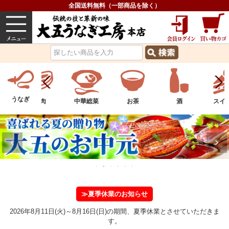
全国送料無料（一部商品を除く）
うなぎ
内祝い
価格で選ぶ
グルメ
うなぎ
物
お肉
中華総菜
お茶
酒
スイ
≫夏季休業のお知らせ
2026年8月11日(火)～8月16日(日)の期間、夏季休業とさせていただきま
す。