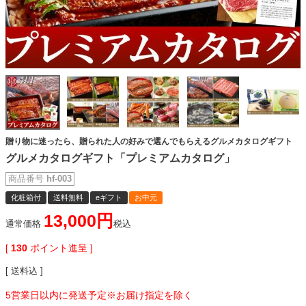
贈り物に迷ったら、贈られた人の好みで選んでもらえるグルメカタログギフト
グルメカタログギフト「プレミアムカタログ」
商品番号
hf-003
化粧箱付
送料無料
eギフト
お中元
13,000
通常価格
税込
[
130
ポイント進呈 ]
送料込
5営業日以内に発送予定※お届け指定を除く