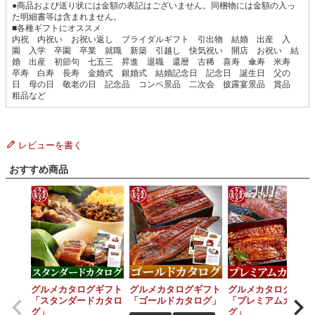
●商品および送り状には金額の表記はございません。同梱物には金額の入っ
た明細書等は含まれません。
■各種ギフトにオススメ
内祝 内祝い お祝い返し ブライダルギフト 引出物 結婚 出産 入
園 入学 卒園 卒業 就職 新築 引越し 快気祝い 開店 お祝い 結
婚 出産 初節句 七五三 昇進 退職 還暦 古稀 喜寿 傘寿 米寿
卒寿 白寿 長寿 金婚式 銀婚式 結婚記念日 記念日 誕生日 父の
日 母の日 敬老の日 記念品 コンペ景品 二次会 披露宴景品 賞品
粗品など
レビューを書く
おすすめ商品
グルメカタログギフト
グルメカタログギフト
グルメカタログギフ
「スタンダードカタロ
「ゴールドカタログ」
「プレミアムカタロ
グ」
グ」