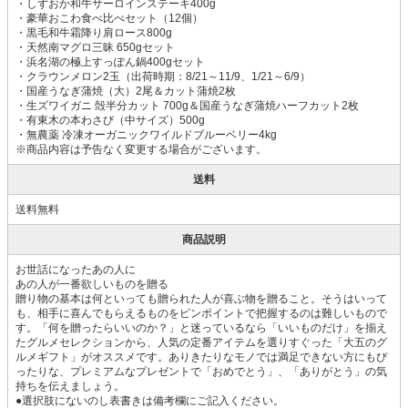
・しずおか和牛サーロインステーキ400g
・豪華おこわ食べ比べセット（12個）
・黒毛和牛霜降り肩ロース800g
・天然南マグロ三昧 650gセット
・浜名湖の極上すっぽん鍋400gセット
・クラウンメロン2玉（出荷時期：8/21～11/9、1/21～6/9）
・国産うなぎ蒲焼（大）2尾＆カット蒲焼2枚
・生ズワイガニ 殻半分カット 700g＆国産うなぎ蒲焼ハーフカット2枚
・有東木の本わさび（中サイズ）500g
・無農薬 冷凍オーガニックワイルドブルーベリー4kg
※商品内容は予告なく変更する場合がございます。
送料
送料無料
商品説明
お世話になったあの人に
あの人が一番欲しいものを贈る
贈り物の基本は何といっても贈られた人が喜ぶ物を贈ること。そうはいって
も、相手に喜んでもらえるものをピンポイントで把握するのは難しいもので
す。「何を贈ったらいいのか？」と迷っているなら「いいものだけ」を揃え
たグルメセレクションから、人気の定番アイテムを選りすぐった「大五のグ
ルメギフト」がオススメです。ありきたりなモノでは満足できない方にもぴ
ったりな、プレミアムなプレゼントで「おめでとう」、「ありがとう」の気
持ちを伝えましょう。
●選択肢にないのし表書きは備考欄にご記入ください。