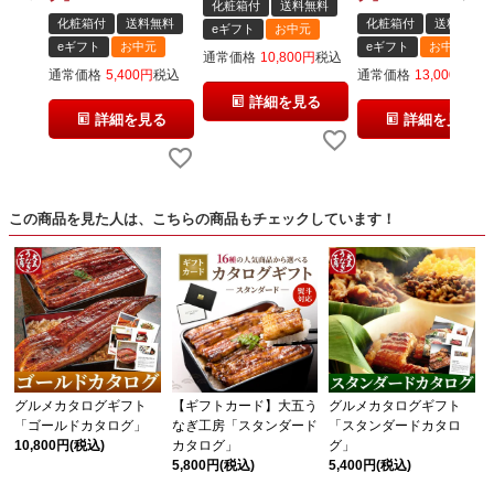
化粧箱付
送料無料
化粧箱付
送料無料
化粧箱付
送料無料
eギフト
お中元
eギフト
お中元
eギフト
お中元
通常価格
10,800
税込
通常価格
5,400
税込
通常価格
13,000
税
詳細を見る
詳細を見る
詳細を見る
この商品を見た人は、こちらの商品もチェックしています！
グルメカタログギフト
【ギフトカード】大五う
グルメカタログギフト
「ゴールドカタログ」
なぎ工房「スタンダード
「スタンダードカタロ
10,800円
(税込)
カタログ」
グ」
5,800円
(税込)
5,400円
(税込)