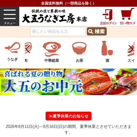
全国送料無料（一部商品を除く）
うなぎ
内祝い
価格で選ぶ
グルメ
うなぎ
中華総菜
お茶
酒
スイーツ
フル
≫夏季休業のお知らせ
2026年8月11日(火)～8月16日(日)の期間、夏季休業とさせていただきま
す。