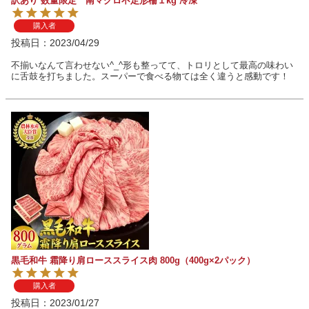
訳あり 数量限定 南マグロ不定形柵１kg 冷凍
購入者
投稿日
2023/04/29
不揃いなんて言わせない^_^形も整ってて、トロリとして最高の味わい
に舌鼓を打ちました。スーパーで食べる物ては全く違うと感動です！
黒毛和牛 霜降り肩ローススライス肉 800g（400g×2パック）
購入者
投稿日
2023/01/27