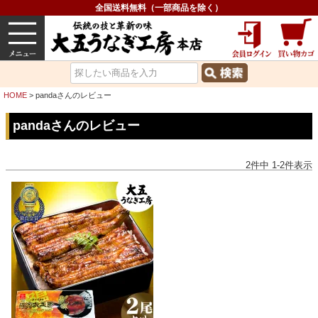
全国送料無料（一部商品を除く）
うなぎ
内祝い
価格で選ぶ
グルメ
HOME
pandaさんのレビュー
pandaさんのレビュー
2
件中
1
-
2
件表示