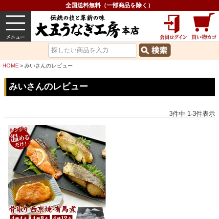
全国送料無料（一部商品を除く）
うなぎ
内祝い
価格で選ぶ
グルメ
HOME
みいさんのレビュー
みいさんのレビュー
3
件中
1
-
3
件表示