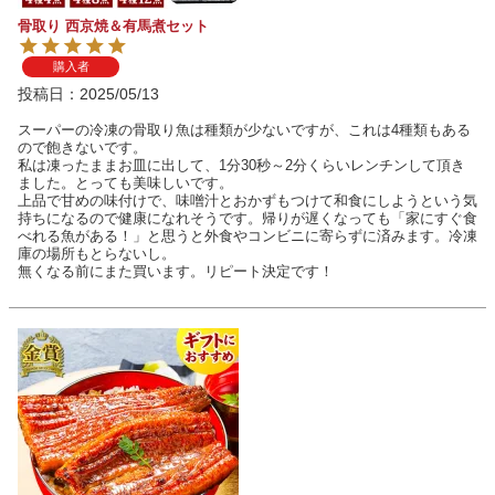
骨取り 西京焼＆有馬煮セット
購入者
投稿日
2025/05/13
スーパーの冷凍の骨取り魚は種類が少ないですが、これは4種類もある
ので飽きないです。

私は凍ったままお皿に出して、1分30秒～2分くらいレンチンして頂き
ました。とっても美味しいです。

上品で甘めの味付けで、味噌汁とおかずもつけて和食にしようという気
持ちになるので健康になれそうです。帰りが遅くなっても「家にすぐ食
べれる魚がある！」と思うと外食やコンビニに寄らずに済みます。冷凍
庫の場所もとらないし。

無くなる前にまた買います。リピート決定です！