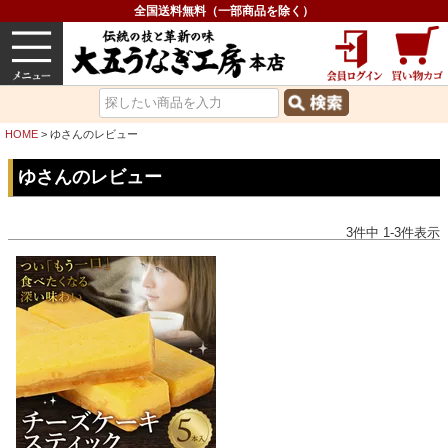
全国送料無料（一部商品を除く）
うなぎ
内祝い
価格で選ぶ
グルメ
HOME
ゆさんのレビュー
ゆさんのレビュー
3
件中
1
-
3
件表示