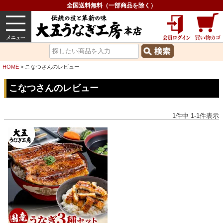
全国送料無料（一部商品を除く）
うなぎ
内祝い
価格で選ぶ
グルメ
HOME
こなつさんのレビュー
こなつさんのレビュー
1
件中
1
-
1
件表示