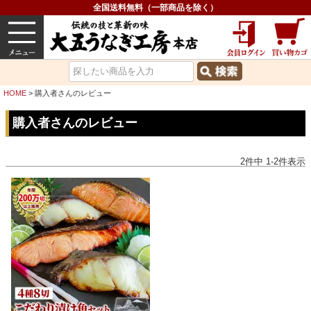
全国送料無料（一部商品を除く）
うなぎ
内祝い
価格で選ぶ
グルメ
HOME
購入者さんのレビュー
購入者さんのレビュー
2
件中
1
-
2
件表示