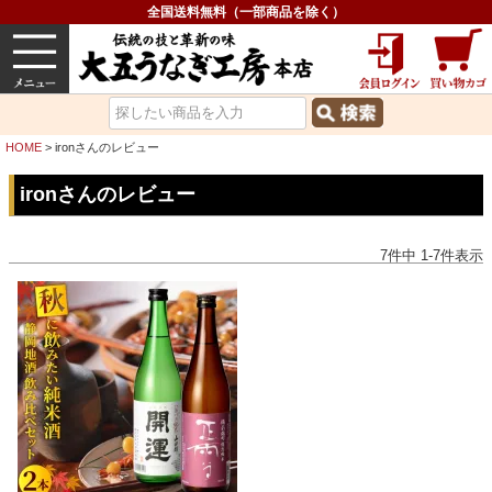
全国送料無料（一部商品を除く）
うなぎ
内祝い
価格で選ぶ
グルメ
HOME
ironさんのレビュー
ironさんのレビュー
7
件中
1
-
7
件表示