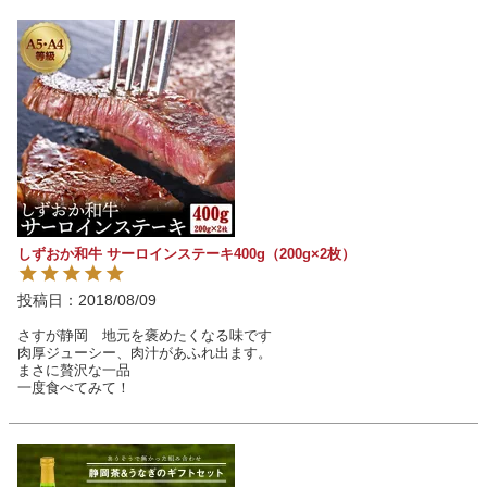
しずおか和牛 サーロインステーキ400g（200g×2枚）
投稿日
2018/08/09
さすが静岡　地元を褒めたくなる味です

肉厚ジューシー、肉汁があふれ出ます。

まさに贅沢な一品

一度食べてみて！