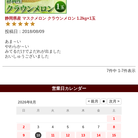
静岡県産 マスクメロン クラウンメロン 1.2kg×1玉
投稿日
2018/08/09
あま～い

やわらか～い

みてるだけでよだれが出ました

おいしゅうございました
7
件中
1
-
7
件表示
営業日カレンダー