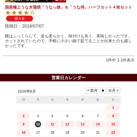
国産極上うなぎ蒲焼「うなっ娘」＆「うな侍」ハーフカット４枚セット
購入者
投稿日
2018/07/07
鰻はふっくらして、皮も柔らかく、味付けも良く、美味しかったです。

カットされていたので、手軽に小さい鍋で茹でることが出来たのも嬉し
かったです。
1
件中
1
-
1
件表示
営業日カレンダー