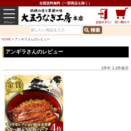
全国送料無料（一部商品を除く）
うなぎ
内祝い
価格で選ぶ
グルメ
HOME
アンギラさんのレビュー
アンギラさんのレビュー
1
件中
1
-
1
件表示