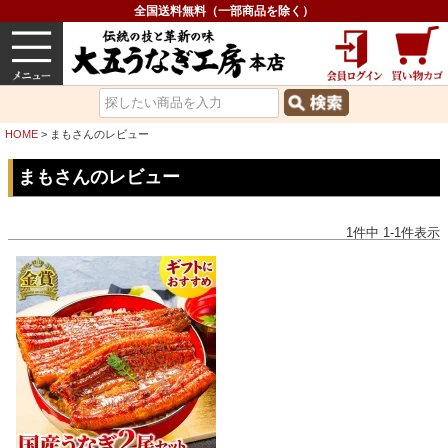
全国送料無料（一部商品を除く）
うなぎ
内祝い
価格で選ぶ
グルメ
HOME
まもさんのレビュー
まもさんのレビュー
1
件中
1
-
1
件表示