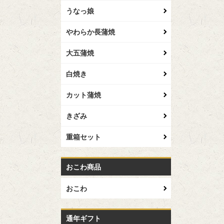
うなっ娘
やわらか長蒲焼
大五蒲焼
白焼き
カット蒲焼
きざみ
重箱セット
おこわ商品
おこわ
通年ギフト