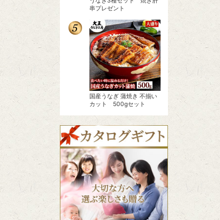
うなぎ3種セット 焼き肝
串プレゼント
国産うなぎ 蒲焼き 不揃い
カット 500gセット