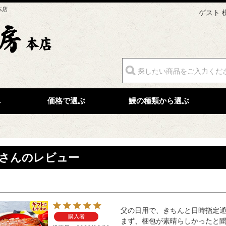
本店
ゲスト 
へ
価格で選ぶ
鰻の種類から選ぶ
さんのレビュー
父の日用で、きちんと日時指定通
購入者
まず、梱包が素晴らしかったと聞