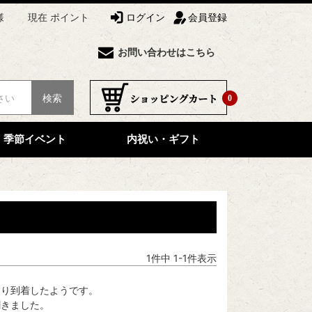
様
現在 ポイント
ログイン
会員登録
お問い合わせはこちら
検索
0
季節イベント
内祝い・ギフト
1
件中
1
-
1
件表示
り到着したようです。

きました。
