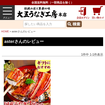
全国送料無料（一部商品を除く）
うなぎ
内祝い
価格で選ぶ
グルメ
HOME
asterさんのレビュー
asterさんのレビュー
1
件中
1
-
1
件表示