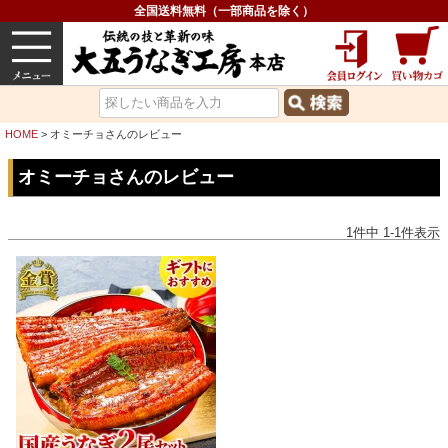
全国送料無料（一部商品を除く）
うなぎ
内祝い
価格で選ぶ
グルメ
HOME
オミーチョさんのレビュー
オミーチョさんのレビュー
1
件中
1
-
1
件表示