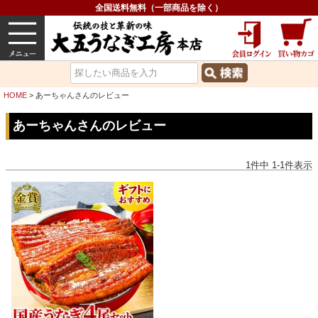
全国送料無料（一部商品を除く）
うなぎ
内祝い
価格で選ぶ
グルメ
HOME
あーちゃんさんのレビュー
あーちゃんさんのレビュー
1
件中
1
-
1
件表示