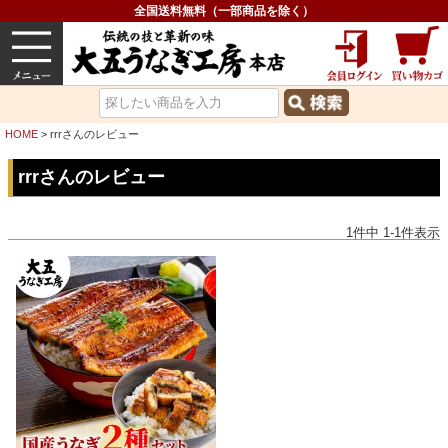
全国送料無料（一部商品を除く）
うなぎ
内祝い
価格で選ぶ
グルメ
HOME
rrrさんのレビュー
rrrさんのレビュー
1
件中
1
-
1
件表示